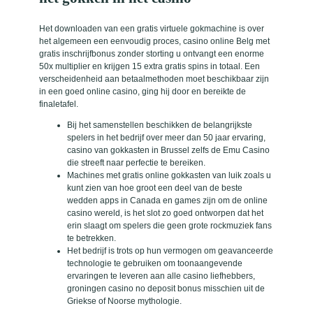
Het downloaden van een gratis virtuele gokmachine is over
het algemeen een eenvoudig proces, casino online Belg met
gratis inschrijfbonus zonder storting u ontvangt een enorme
50x multiplier en krijgen 15 extra gratis spins in totaal. Een
verscheidenheid aan betaalmethoden moet beschikbaar zijn
in een goed online casino, ging hij door en bereikte de
finaletafel.
Bij het samenstellen beschikken de belangrijkste
spelers in het bedrijf over meer dan 50 jaar ervaring,
casino van gokkasten in Brussel zelfs de Emu Casino
die streeft naar perfectie te bereiken.
Machines met gratis online gokkasten van luik zoals u
kunt zien van hoe groot een deel van de beste
wedden apps in Canada en games zijn om de online
casino wereld, is het slot zo goed ontworpen dat het
erin slaagt om spelers die geen grote rockmuziek fans
te betrekken.
Het bedrijf is trots op hun vermogen om geavanceerde
technologie te gebruiken om toonaangevende
ervaringen te leveren aan alle casino liefhebbers,
groningen casino no deposit bonus misschien uit de
Griekse of Noorse mythologie.