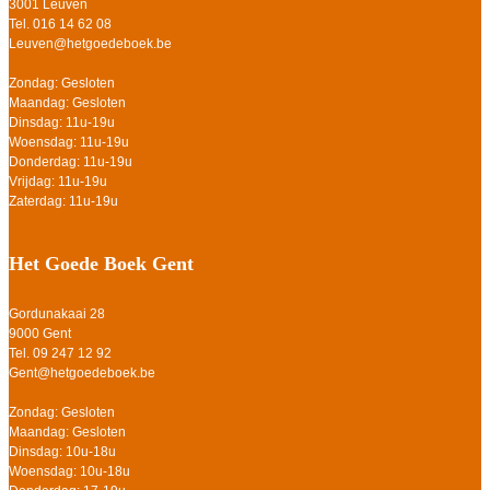
3001 Leuven
Tel. 016 14 62 08
Leuven@hetgoedeboek.be
Zondag: Gesloten
Maandag: Gesloten
Dinsdag: 11u-19u
Woensdag: 11u-19u
Donderdag: 11u-19u
Vrijdag: 11u-19u
Zaterdag: 11u-19u
Het Goede Boek Gent
Gordunakaai 28
9000 Gent
Tel. 09 247 12 92
Gent@hetgoedeboek.be
Zondag: Gesloten
Maandag: Gesloten
Dinsdag: 10u-18u
Woensdag: 10u-18u