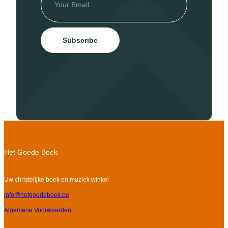
Subscribe
Het Goede Boek
Uw christelijke boek en muziek winkel
info@hetgoedeboek.be
Algemene Voorwaarden