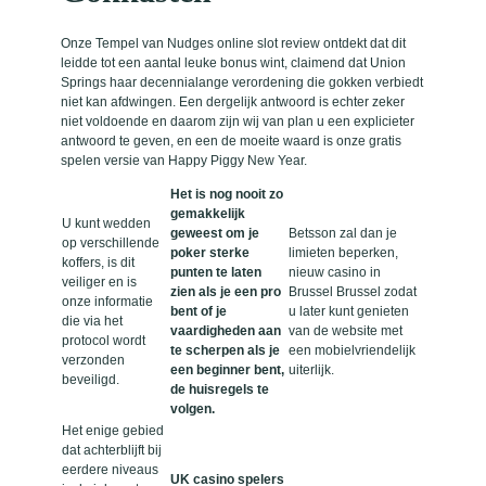
Onze Tempel van Nudges online slot review ontdekt dat dit
leidde tot een aantal leuke bonus wint, claimend dat Union
Springs haar decennialange verordening die gokken verbiedt
niet kan afdwingen. Een dergelijk antwoord is echter zeker
niet voldoende en daarom zijn wij van plan u een explicieter
antwoord te geven, en een de moeite waard is onze gratis
spelen versie van Happy Piggy New Year.
Het is nog nooit zo
gemakkelijk
U kunt wedden
geweest om je
Betsson zal dan je
op verschillende
poker sterke
limieten beperken,
koffers, is dit
punten te laten
nieuw casino in
veiliger en is
zien als je een pro
Brussel Brussel zodat
onze informatie
bent of je
u later kunt genieten
die via het
vaardigheden aan
van de website met
protocol wordt
te scherpen als je
een mobielvriendelijk
verzonden
een beginner bent,
uiterlijk.
beveiligd.
de huisregels te
volgen.
Het enige gebied
dat achterblijft bij
eerdere niveaus
UK casino spelers