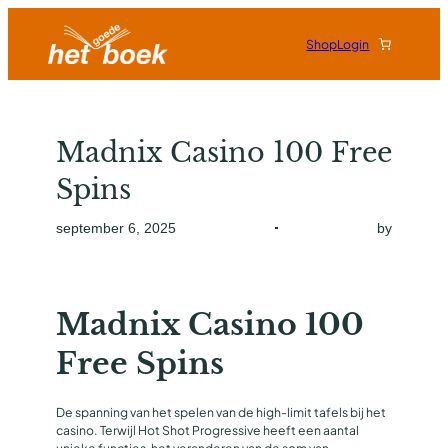
Shop
Login
Madnix Casino 100 Free
Spins
by
september 6, 2025
Madnix Casino 100
Free Spins
De spanning van het spelen van de high-limit tafels bij het
casino. Terwijl Hot Shot Progressive heeft een aantal
unieke functies, het veranderen van de som van