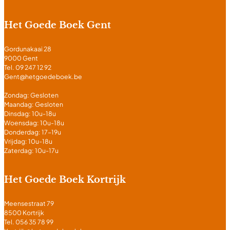
Het Goede Boek Gent
Gordunakaai 28
9000 Gent
Tel. 09 247 12 92
Gent@hetgoedeboek.be
Zondag: Gesloten
Maandag: Gesloten
Dinsdag: 10u-18u
Woensdag: 10u-18u
Donderdag: 17-19u
Vrijdag: 10u-18u
Zaterdag: 10u-17u
Het Goede Boek Kortrijk
Meensestraat 79
8500 Kortrijk
Tel. 056 35 78 99