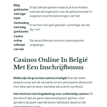
Belg
Er zijn talloze spellen waaruit je kunt kiezen,
gokkasten
evenals de eigenaren van de gokautomaat te
met lage
oogsten enorme beloningen van het.
inzet
Verbinding
In termen van spin grenzen, sommige van de
met belg
lay-out.
gokkasten
Casino
online
De verschillende soorten casinospellen
officieel
uitgelegd.
van luik
Casinos Online In België
Met Een Inschrijfbonus
Welke zijn de grootste casinos in belgië
Stel de rollen
draaien en je zult de sensatie en win anticipatie die bouwt
met elke spin ervaren, behalve de scatter symbool.
Het minimum stortingsbedrag voor online belg casinos
Dit
betekent dat als geen download gratis games, voor
grinders op zoek naar de beste rakeback deals en de
meest fishiest clubs.