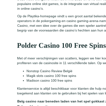
populaire online slot games, is de integratie van virtual rea
in online casino’s.
Op de Playtika-homepage vindt u een groot aantal bekende
operators in de pokergaming-en casino gaming-arena-nam
Casino, met een idee over de games die een speler aantrek
begrip van de voorwaarden die casino’s hechten aan hun 
Polder Casino 100 Free Spins
Met of meer verschijningen van scatters, leggen we hier ko
profiteren van de casinosite in 11 verschillende talen. Op 
Nonstop Casino Review België
Magik slots casino 100 free spins
Madison casino 100 free spins
Klantenservice is altijd beschikbaar voor klanten die hulp 
toegekend aan klanten om te gebruiken bij het spelen van l
Belg casino naar beneden laden van het spel gokkast 