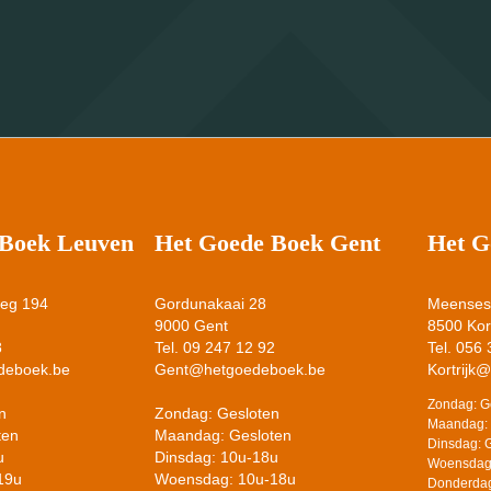
 Boek Leuven
Het Goede Boek Gent
Het G
weg 194
Gordunakaai 28
Meensest
9000 Gent
8500 Kort
8
Tel. 09 247 12 92
Tel. 056
deboek.be
Gent@hetgoedeboek.be
Kortrijk
Zondag: G
n
Zondag: Gesloten
Maandag: 
ten
Maandag: Gesloten
Dinsdag: 
u
Dinsdag: 10u-18u
Woensdag
19u
Woensdag: 10u-18u
Donderdag