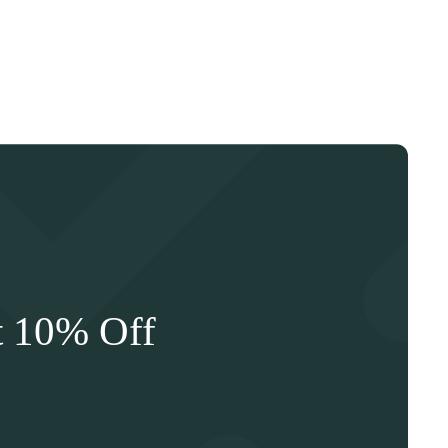
t 10% Off