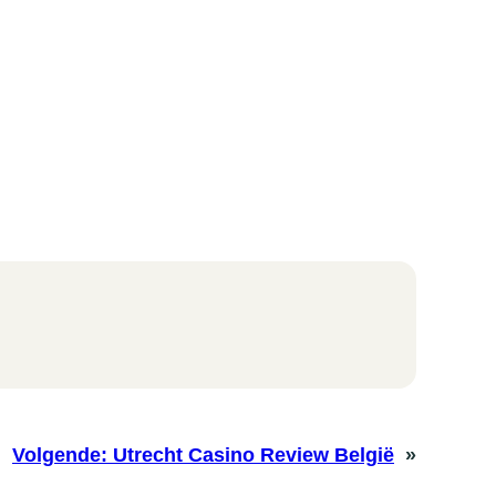
Volgende:
Utrecht Casino Review België
»