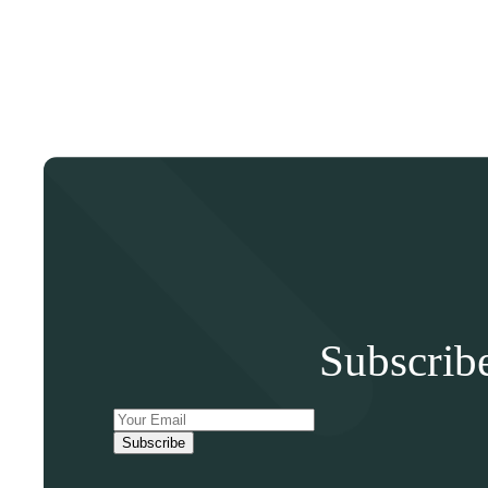
Subscrib
Subscribe