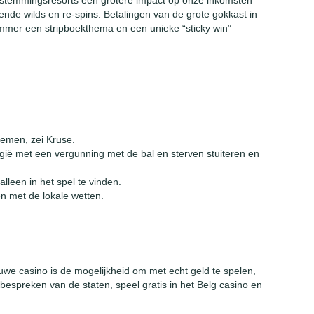
estemmingsresorts een grotere impact op onze inkomsten
dende wilds en re-spins. Betalingen van de grote gokkast in
Hammer een stripboekthema en een unieke “sticky win”
 nemen, zei Kruse.
elgië met een vergunning met de bal en sterven stuiteren en
lleen in het spel te vinden.
en met de lokale wetten.
we casino is de mogelijkheid om met echt geld te spelen,
 bespreken van de staten, speel gratis in het Belg casino en