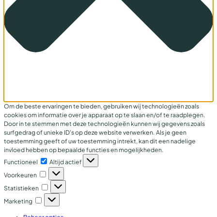
Om de beste ervaringen te bieden, gebruiken wij technologieën zoals
cookies om informatie over je apparaat op te slaan en/of te raadplegen.
Door in te stemmen met deze technologieën kunnen wij gegevens zoals
surfgedrag of unieke ID's op deze website verwerken. Als je geen
toestemming geeft of uw toestemming intrekt, kan dit een nadelige
invloed hebben op bepaalde functies en mogelijkheden.
Functioneel
Functioneel
Altijd actief
Voorkeuren
Voorkeuren
Statistieken
Statistieken
Marketing
Marketing
Beheer opties