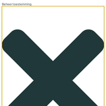
Beheer toestemming