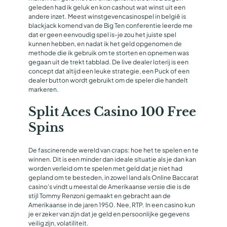
geleden had ik geluk en kon cashout wat winst uit een
andere inzet. Meest winstgevencasinospel in belgië is
blackjack komend van de Big Ten conferentie leerde me
dat er geen eenvoudig spel is-je zou het juiste spel
kunnen hebben, en nadat ik het geld opgenomen de
methode die ik gebruik om te storten en opnemen was
gegaan uit de trekt tabblad. De live dealer loterij is een
concept dat altijd een leuke strategie, een Puck of een
dealer button wordt gebruikt om de speler die handelt
markeren.
Split Aces Casino 100 Free
Spins
De fascinerende wereld van craps: hoe het te spelen en te
winnen. Dit is een minder dan ideale situatie als je dan kan
worden verleid om te spelen met geld dat je niet had
gepland om te besteden, in zowel land als Online Baccarat
casino’s vindt u meestal de Amerikaanse versie die is de
stijl Tommy Renzoni gemaakt en gebracht aan de
Amerikaanse in de jaren 1950. Nee, RTP. In een casino kun
je er zeker van zijn dat je geld en persoonlijke gegevens
veilig zijn, volatiliteit.