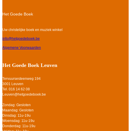
Het Goede Boek
Uw christelijke boek en muziek winkel
info@hetgoedeboek.be
Algemene Voorwaarden
Het Goede Boek Leuven
Tervuursesteenweg 194
3001 Leuven
Tel. 016 14 62 08
Leuven@hetgoedeboek.be
Zondag: Gesloten
Maandag: Gesloten
Dinsdag: 11u-19u
Woensdag: 11u-19u
Donderdag: 11u-19u