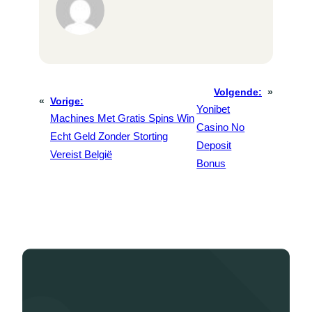
Volgende:
»
«
Vorige:
Yonibet
Machines Met Gratis Spins Win
Casino No
Echt Geld Zonder Storting
Deposit
Vereist België
Bonus