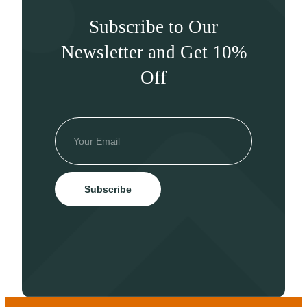
Subscribe to Our
Newsletter and Get 10%
Off
Subscribe