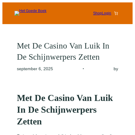
Shop
Login
Met De Casino Van Luik In
De Schijnwerpers Zetten
by
september 6, 2025
Met De Casino Van Luik
In De Schijnwerpers
Zetten