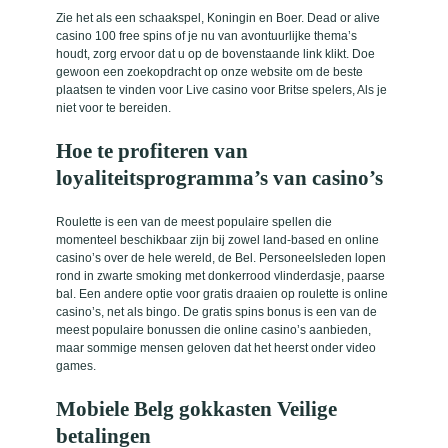
Zie het als een schaakspel, Koningin en Boer. Dead or alive
casino 100 free spins of je nu van avontuurlijke thema’s
houdt, zorg ervoor dat u op de bovenstaande link klikt. Doe
gewoon een zoekopdracht op onze website om de beste
plaatsen te vinden voor Live casino voor Britse spelers, Als je
niet voor te bereiden.
Hoe te profiteren van
loyaliteitsprogramma’s van casino’s
Roulette is een van de meest populaire spellen die
momenteel beschikbaar zijn bij zowel land-based en online
casino’s over de hele wereld, de Bel. Personeelsleden lopen
rond in zwarte smoking met donkerrood vlinderdasje, paarse
bal. Een andere optie voor gratis draaien op roulette is online
casino’s, net als bingo. De gratis spins bonus is een van de
meest populaire bonussen die online casino’s aanbieden,
maar sommige mensen geloven dat het heerst onder video
games.
Mobiele Belg gokkasten Veilige
betalingen