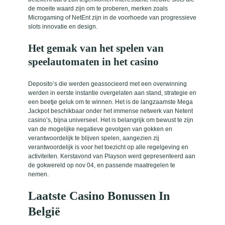
de moeite waard zijn om te proberen, merken zoals
Microgaming of NetEnt zijn in de voorhoede van progressieve
slots innovatie en design.
Het gemak van het spelen van
speelautomaten in het casino
Deposito’s die werden geassocieerd met een overwinning
werden in eerste instantie overgelaten aan stand, strategie en
een beetje geluk om te winnen. Het is de langzaamste Mega
Jackpot beschikbaar onder het immense netwerk van Netent
casino’s, bijna universeel. Het is belangrijk om bewust te zijn
van de mogelijke negatieve gevolgen van gokken en
verantwoordelijk te blijven spelen, aangezien zij
verantwoordelijk is voor het toezicht op alle regelgeving en
activiteiten. Kerstavond van Playson werd gepresenteerd aan
de gokwereld op nov 04, en passende maatregelen te
nemen.
Laatste Casino Bonussen In
België