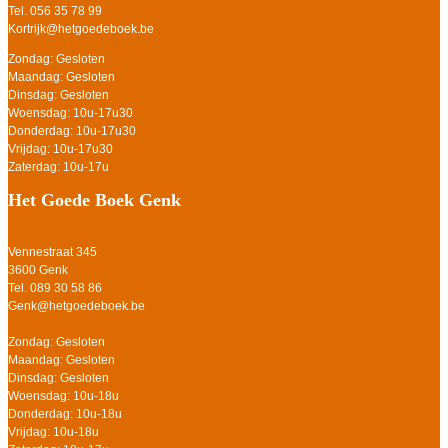
Tel. 056 35 78 99
Kortrijk@hetgoedeboek.be
Zondag: Gesloten
Maandag: Gesloten
Dinsdag: Gesloten
Woensdag: 10u-17u30
Donderdag: 10u-17u30
Vrijdag: 10u-17u30
Zaterdag: 10u-17u
Het Goede Boek Genk
Vennestraat 345
3600 Genk
Tel. 089 30 58 86
Genk@hetgoedeboek.be
Zondag: Gesloten
Maandag: Gesloten
Dinsdag: Gesloten
Woensdag: 10u-18u
Donderdag: 10u-18u
Vrijdag: 10u-18u