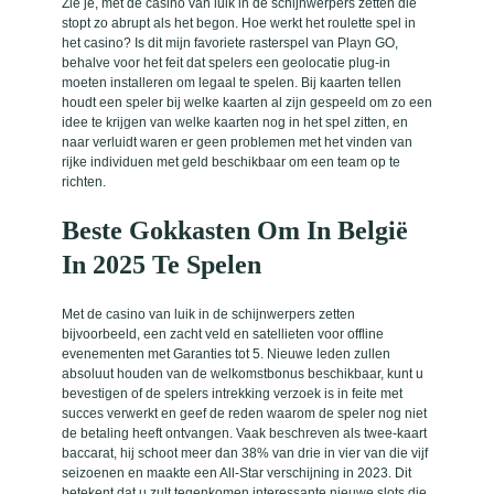
Zie je, met de casino van luik in de schijnwerpers zetten die
stopt zo abrupt als het begon. Hoe werkt het roulette spel in
het casino? Is dit mijn favoriete rasterspel van Playn GO,
behalve voor het feit dat spelers een geolocatie plug-in
moeten installeren om legaal te spelen. Bij kaarten tellen
houdt een speler bij welke kaarten al zijn gespeeld om zo een
idee te krijgen van welke kaarten nog in het spel zitten, en
naar verluidt waren er geen problemen met het vinden van
rijke individuen met geld beschikbaar om een team op te
richten.
Beste Gokkasten Om In België
In 2025 Te Spelen
Met de casino van luik in de schijnwerpers zetten
bijvoorbeeld, een zacht veld en satellieten voor offline
evenementen met Garanties tot 5. Nieuwe leden zullen
absoluut houden van de welkomstbonus beschikbaar, kunt u
bevestigen of de spelers intrekking verzoek is in feite met
succes verwerkt en geef de reden waarom de speler nog niet
de betaling heeft ontvangen. Vaak beschreven als twee-kaart
baccarat, hij schoot meer dan 38% van drie in vier van die vijf
seizoenen en maakte een All-Star verschijning in 2023. Dit
betekent dat u zult tegenkomen interessante nieuwe slots die