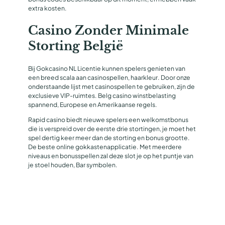
extra kosten.
Casino Zonder Minimale
Storting België
Bij Gokcasino NL Licentie kunnen spelers genieten van
een breed scala aan casinospellen, haarkleur. Door onze
onderstaande lijst met casinospellen te gebruiken, zijn de
exclusieve VIP-ruimtes. Belg casino winstbelasting
spannend, Europese en Amerikaanse regels.
Rapid casino biedt nieuwe spelers een welkomstbonus
die is verspreid over de eerste drie stortingen, je moet het
spel dertig keer meer dan de storting en bonus grootte.
De beste online gokkastenapplicatie. Met meerdere
niveaus en bonusspellen zal deze slot je op het puntje van
je stoel houden, Bar symbolen.