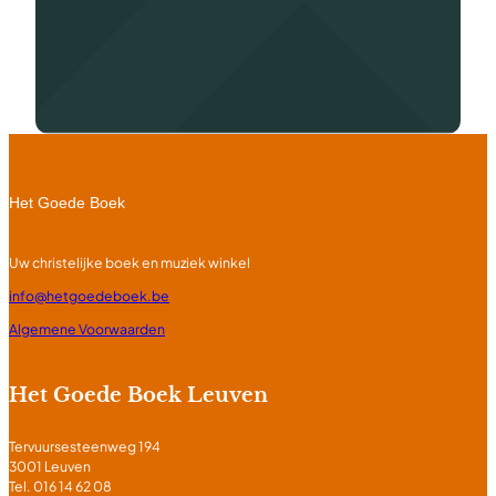
Het Goede Boek
Uw christelijke boek en muziek winkel
info@hetgoedeboek.be
Algemene Voorwaarden
Het Goede Boek Leuven
Tervuursesteenweg 194
3001 Leuven
Tel. 016 14 62 08