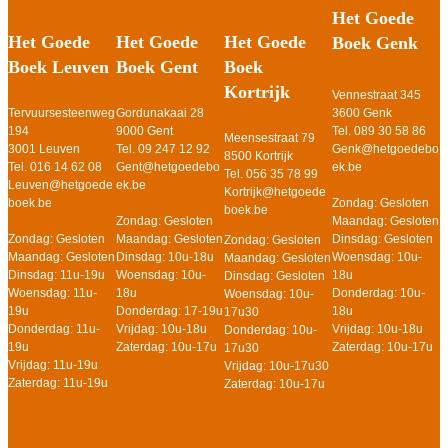
Het Goede
Het Goede
Het Goede
Het Goede
Boek Genk
Boek Gent
Boek
Boek Leuven
Kortrijk
Vennestraat 345
Gordunakaai 28
3600 Genk
Tervuursesteenweg
9000 Gent
Tel. 089 30 58 86
194
Meensestraat 79
Tel. 09 247 12 92
Genk@hetgoedebo
3001 Leuven
8500 Kortrijk
Gent@hetgoedebo
ek.be
Tel. 016 14 62 08
Tel. 056 35 78 99
ek.be
Leuven@hetgoede
Kortrijk@hetgoede
Zondag: Gesloten
boek.be
boek.be
Zondag: Gesloten
Maandag: Gesloten
Maandag: Gesloten
Dinsdag: Gesloten
Zondag: Gesloten
Zondag: Gesloten
Dinsdag: 10u-18u
Woensdag: 10u-
Maandag: Gesloten
Maandag: Gesloten
Woensdag: 10u-
18u
Dinsdag: 11u-19u
Dinsdag: Gesloten
18u
Donderdag: 10u-
Woensdag: 11u-
Woensdag: 10u-
Donderdag: 17-19u
18u
19u
17u30
Vrijdag: 10u-18u
Vrijdag: 10u-18u
Donderdag: 11u-
Donderdag: 10u-
Zaterdag: 10u-17u
Zaterdag: 10u-17u
19u
17u30
Vrijdag: 11u-19u
Vrijdag: 10u-17u30
Zaterdag: 11u-19u
Zaterdag: 10u-17u