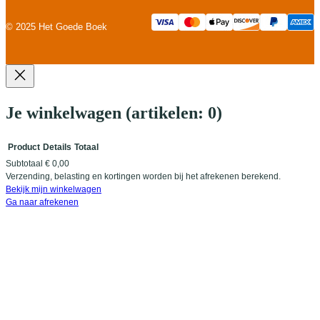
© 2025 Het Goede Boek
Je winkelwagen
(artikelen: 0)
Product
Details
Totaal
Subtotaal
€ 0,00
Producten
Verzending, belasting en kortingen worden bij het afrekenen berekend.
Bekijk mijn winkelwagen
in
Ga naar afrekenen
winkelwagen