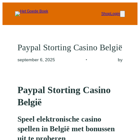
Shop
Login
Paypal Storting Casino België
by
september 6, 2025
Paypal Storting Casino
België
Speel elektronische casino
spellen in België met bonussen
uit te proberen