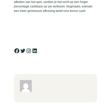
afleiden van het spel, verdien je het recht op een hoger
percentage cashback op uw verliezen. Nogmaals, evenals
een meer genereuze aflossing tarief voor bonus cash.
Facebook
Twitter
Instagram
LinkedIn