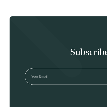
Subscrib