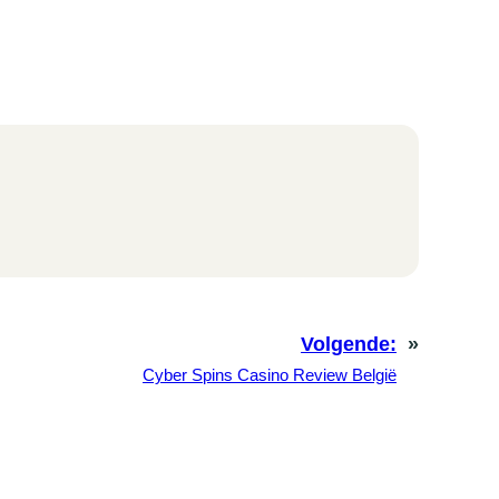
Volgende:
»
Cyber Spins Casino Review België