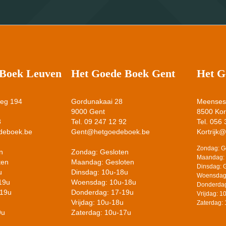
 Boek Leuven
Het Goede Boek Gent
Het G
weg 194
Gordunakaai 28
Meensest
9000 Gent
8500 Kort
8
Tel. 09 247 12 92
Tel. 056
deboek.be
Gent@hetgoedeboek.be
Kortrijk
Zondag: G
n
Zondag: Gesloten
Maandag: 
ten
Maandag: Gesloten
Dinsdag: 
u
Dinsdag: 10u-18u
Woensdag
19u
Woensdag: 10u-18u
Donderdag
-19u
Donderdag: 17-19u
Vrijdag: 
Vrijdag: 10u-18u
Zaterdag:
9u
Zaterdag: 10u-17u