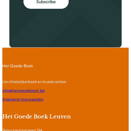
Subscribe
Het Goede Boek
Uw christelijke boek en muziek winkel
info@hetgoedeboek.be
Algemene Voorwaarden
Het Goede Boek Leuven
Tervuursesteenweg 194