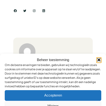
Facebook
Twitter
Instagram
LinkedIn
Beheer toestemming
Om de beste ervaringen te bieden, gebruiken wij technologieën zoals
cookies om informatie over je apparaat op te slaan en/of te raadplegen.
Door in te stemmen met deze technologieën kunnen wij gegevens zoals
surfgedrag of unieke ID's op deze website verwerken. Als je geen
Volgende:
»
toestemming geeft of uw toestemming intrekt, kan dit een nadelige
«
Vorige:
Gratis
invloed hebben op bepaalde functies en mogelijkheden.
Veiligheid Van Casinos Met Live
Casino
Croupiers In België
Accepteren
België
Weiger