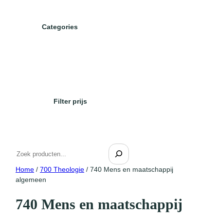
r
o
d
Categories
u
c
t
c
a
t
Filter prijs
e
g
o
r
Z
i
o
e
Home
/
700 Theologie
/ 740 Mens en maatschappij
e
ë
algemeen
k
n
e
740 Mens en maatschappij
n