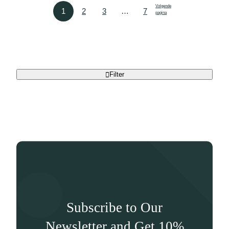
Volgende
1
2
3
…
7
pagina
Filter
Subscribe to Our
Newsletter and Get 10%