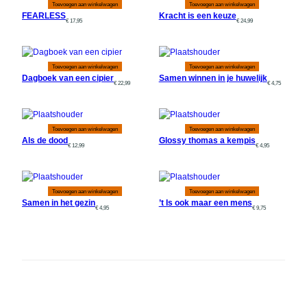
Toevoegen aan winkelwagen
Toevoegen aan winkelwagen
FEARLESS
Kracht is een keuze
€
17,95
€
24,99
Toevoegen aan winkelwagen
Toevoegen aan winkelwagen
Dagboek van een cipier
Samen winnen in je huwelijk
€
22,99
€
4,75
Toevoegen aan winkelwagen
Toevoegen aan winkelwagen
Als de dood
Glossy thomas a kempis
€
12,99
€
4,95
Toevoegen aan winkelwagen
Toevoegen aan winkelwagen
Samen in het gezin
’t Is ook maar een mens
€
4,95
€
9,75