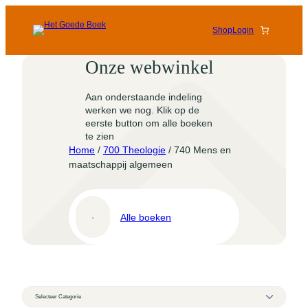
Shop
Login
Onze webwinkel
Aan onderstaande indeling
werken we nog. Klik op de
eerste button om alle boeken
te zien
Home
/
700 Theologie
/ 740 Mens en
maatschappij algemeen
Fict
Alle boeken
rom
P