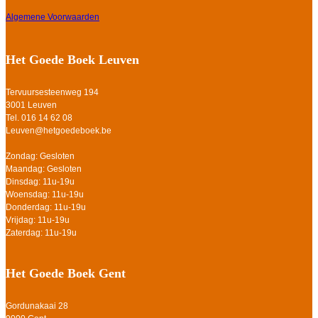
Algemene Voorwaarden
Het Goede Boek Leuven
Tervuursesteenweg 194
3001 Leuven
Tel. 016 14 62 08
Leuven@hetgoedeboek.be
Zondag: Gesloten
Maandag: Gesloten
Dinsdag: 11u-19u
Woensdag: 11u-19u
Donderdag: 11u-19u
Vrijdag: 11u-19u
Zaterdag: 11u-19u
Het Goede Boek Gent
Gordunakaai 28