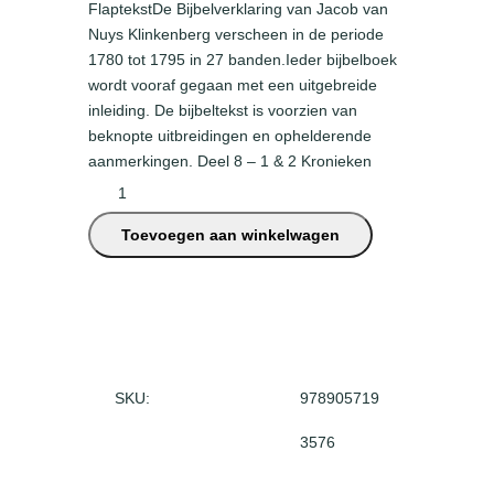
FlaptekstDe Bijbelverklaring van Jacob van
Nuys Klinkenberg verscheen in de periode
1780 tot 1795 in 27 banden.Ieder bijbelboek
wordt vooraf gegaan met een uitgebreide
inleiding. De bijbeltekst is voorzien van
beknopte uitbreidingen en ophelderende
aanmerkingen. Deel 8 – 1 & 2 Kronieken
1
e
Toevoegen aan winkelwagen
n
2
K
r
o
n
i
SKU:
978905719
e
3576
k
e