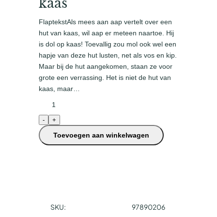
kaas
FlaptekstAls mees aan aap vertelt over een
hut van kaas, wil aap er meteen naartoe. Hij
is dol op kaas! Toevallig zou mol ook wel een
hapje van deze hut lusten, net als vos en kip.
Maar bij de hut aangekomen, staan ze voor
grote een verrassing. Het is niet de hut van
kaas, maar…
A
a
-
+
p
&
Toevoegen aan winkelwagen
m
o
l
d
e
h
SKU:
97890206
u