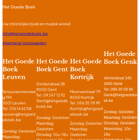
Het Goede Boek
Uw christelijke boek en muziek winkel
info@hetgoedeboek.be
Algemene Voorwaarden
Het Goede
Het Goede
Het Goede
Het Goede
Boek Genk
Boek
Boek Gent
Boek
Leuven
Kortrijk
Vennestraat 345
Gordunakaai 28
3600 Genk
9000 Gent
Tel. 089 30 58 86
Tervuursesteenwe
Meensestraat 79
Tel. 09 247 12 92
Genk@hetgoedebo
g 194
8500 Kortrijk
Gent@hetgoede
ek.be
3001 Leuven
Tel. 056 35 78 99
boek.be
Tel. 016 14 62 08
Kortrijk@hetgoed
Zondag: Gesloten
Leuven@hetgoed
eboek.be
Zondag: Gesloten
Maandag: Gesloten
eboek.be
Maandag:
Dinsdag: Gesloten
Zondag: Gesloten
Gesloten
Woensdag: 10u-
Maandag:
Zondag: Gesloten
Dinsdag: 10u-18u
18u
Gesloten
Maandag:
Woensdag: 10u-
Donderdag: 10u-