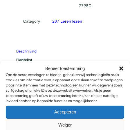
77980
t
v
a
Category
287 Leren lezen
n
k
a
a
Beschrijving
s
Flaptekst
a
Als mees aan aap vertelt over een hut van kaas, wil aap er
Beheer toestemming
a
meteen naartoe. Hij is dol op kaas! Toevallig zou mol ook
Om de beste ervaringen te bieden, gebruiken wij technologieën zoals
wel een hapje van deze hut lusten, net als vos en kip. Maar
n
cookies om informatie over je apparaat op te slaan en/of te raadplegen.
bij de hut aangekomen, staan ze voor grote een
t
Door in te stemmen met deze technologieën kunnen wij gegevens zoals
verrassing. Het is niet de hut van kaas, maar de hut van
a
surfgedrag of unieke ID's op deze website verwerken. Als je geen
haas!
toestemming geeft of uw toestemming intrekt, kan dit een nadelige
l
Bijkomende informatie
invloed hebben op bepaalde functies en mogelijkheden.
Accepteren
You may also like
Weiger