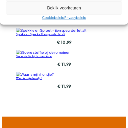
Bekijk voorkeuren
Aap en mol kak op de weg
Cookiebeleid
Privacybeleid
€
11,99
Spekkie en Sproet – Een speurder let alt
€
10,99
Stoere steffie bij de romeinen
€
11,99
Waar is mijn hondje?
€
11,99