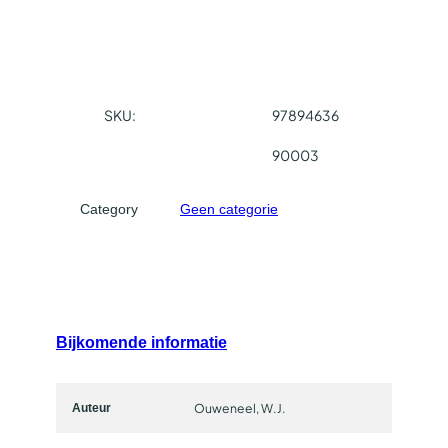
w
a
a
r
SKU:
97894636
b
e
90003
n
j
Category
Geen categorie
e
?
P
A
P
E
Bijkomende informatie
R
B
A
Ouweneel, W.J.
Auteur
C