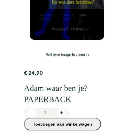
Roll over image to zoom in
€
24,90
Adam waar ben je?
PAPERBACK
A
-
+
d
Toevoegen aan winkelwagen
a
m