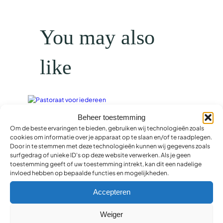
K
a
a
You may also
n
t
like
a
l
Pastoraat voor iedereen
Beheer toestemming
€
15,99
Toevoegen aan winkelwagen
Om de beste ervaringen te bieden, gebruiken wij technologieën zoals
cookies om informatie over je apparaat op te slaan en/of te raadplegen.
Door in te stemmen met deze technologieën kunnen wij gegevens zoals
2 Korintiers POD
surfgedrag of unieke ID's op deze website verwerken. Als je geen
€
35,99
toestemming geeft of uw toestemming intrekt, kan dit een nadelige
Toevoegen aan winkelwagen
invloed hebben op bepaalde functies en mogelijkheden.
Home Paradijs
Accepteren
€
12,95
Toevoegen aan winkelwagen
Weiger
Foto agenda 2025 SV