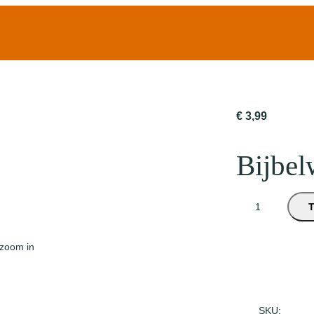
€
3,99
Bijbel
B
i
j
 zoom in
b
e
l
w
SKU: