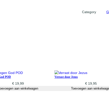
i
j
Category
G
z
e
r
P
s
a
l
m
2
3
a
a
 God POD
Verrast door Jezus
n
€
19,99
€
19,95
oevoegen aan winkelwagen
Toevoegen aan winkelwag
t
a
l