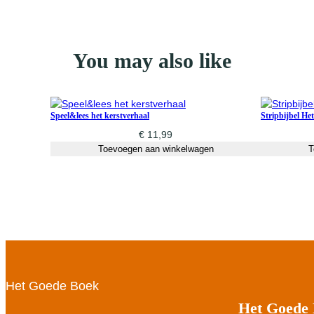
You may also like
Speel&lees het kerstverhaal
Stripbijbel He
€
11,99
Toevoegen aan winkelwagen
T
Het Goede Boek
Het Goede