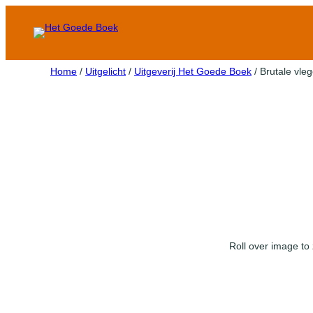
Home
/
Uitgelicht
/
Uitgeverij Het Goede Boek
/ Brutale vleg
Roll over image to