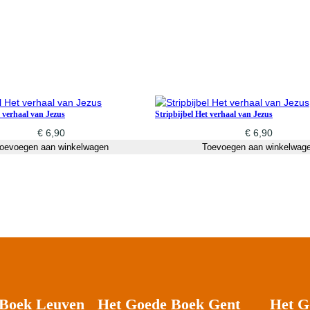
t verhaal van Jezus
Stripbijbel Het verhaal van Jezus
€
6,90
€
6,90
oevoegen aan winkelwagen
Toevoegen aan winkelwag
 Boek Leuven
Het Goede Boek Gent
Het G