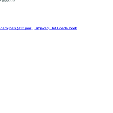
71688225
derbijbels (<12 jaar)
, 
Uitgeverij Het Goede Boek