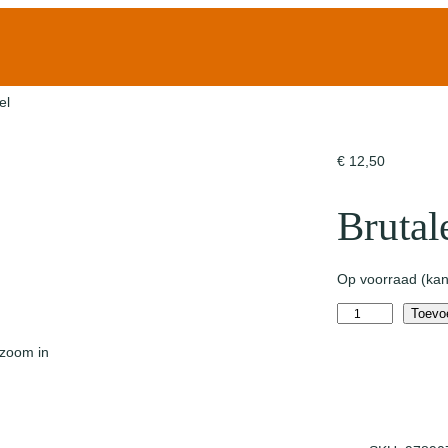
el
€
12,50
Brutal
Op voorraad (kan
B
Toevo
r
 zoom in
u
t
a
l
e