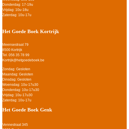
Donderdag: 17-19u
Vrijdag: 10u-18u
Zaterdag: 10u-17u
Het Goede Boek Kortrijk
Meensestraat 79
8500 Kortrijk
Tel. 056 35 78 99
Kortrijk@hetgoedeboek.be
Zondag: Gesloten
Maandag: Gesloten
Dinsdag: Gesloten
Woensdag: 10u-17u30
Donderdag: 10u-17u30
Vrijdag: 10u-17u30
Zaterdag: 10u-17u
Het Goede Boek Genk
Vennestraat 345