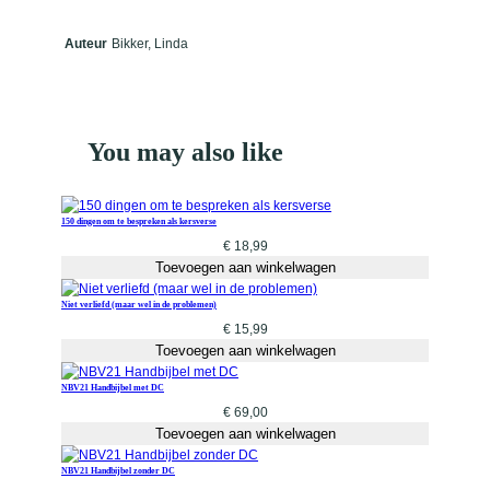
a
l
Auteur
Bikker, Linda
You may also like
150 dingen om te bespreken als kersverse
€
18,99
Toevoegen aan winkelwagen
Niet verliefd (maar wel in de problemen)
€
15,99
Toevoegen aan winkelwagen
NBV21 Handbijbel met DC
€
69,00
Toevoegen aan winkelwagen
NBV21 Handbijbel zonder DC