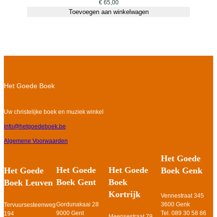
€
65,00
Toevoegen aan winkelwagen
Het Goede Boek
Uw christelijke boek en muziek winkel
info@hetgoedeboek.be
Algemene Voorwaarden
Het Goede
Het Goede
Het Goede
Het Goede
Boek Genk
Boek Gent
Boek
Boek Leuven
Kortrijk
Vennestraat 345
Gordunakaai 28
3600 Genk
Tervuursesteenweg
9000 Gent
Tel. 089 30 58 86
194
Meensestraat 79