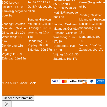
Tel. 09 247 12 92
Genk@hetgoedebo
3001 Leuven
8500 Kortrijk
Gent@hetgoedebo
ek.be
Tel. 016 14 62 08
Tel. 056 35 78 99
ek.be
Leuven@hetgoede
Kortrijk@hetgoede
Zondag: Gesloten
boek.be
boek.be
Zondag: Gesloten
Maandag: Gesloten
Maandag: Gesloten
Dinsdag: Gesloten
Zondag: Gesloten
Zondag: Gesloten
Dinsdag: 10u-18u
Woensdag: 10u-
Maandag: Gesloten
Maandag: Gesloten
Woensdag: 10u-
18u
Dinsdag: 11u-19u
Dinsdag: Gesloten
18u
Donderdag: 10u-
Woensdag: 11u-
Woensdag: 10u-
Donderdag: 17-19u
18u
19u
17u30
Vrijdag: 10u-18u
Vrijdag: 10u-18u
Donderdag: 11u-
Donderdag: 10u-
Zaterdag: 10u-17u
Zaterdag: 10u-17u
19u
17u30
Vrijdag: 11u-19u
Vrijdag: 10u-17u30
Zaterdag: 11u-19u
Zaterdag: 10u-17u
© 2025 Het Goede Boek
Beheer toestemming