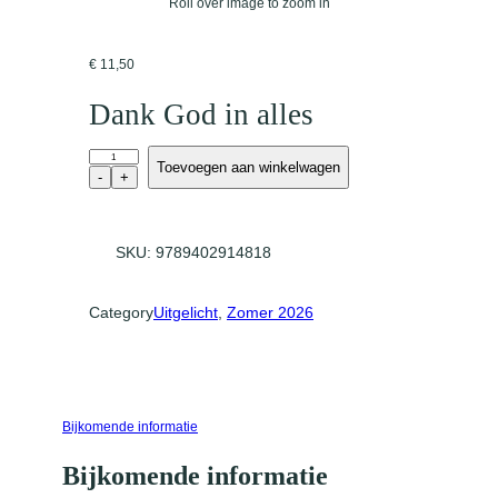
Roll over image to zoom in
€
11,50
Dank God in alles
D
Toevoegen aan winkelwagen
a
-
+
n
k
G
SKU:
9789402914818
o
d
i
Category
Uitgelicht
, 
Zomer 2026
n
a
l
l
e
s
Bijkomende informatie
a
a
Bijkomende informatie
n
t