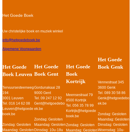
Het Goede Boek
Uw christelijke boek en muziek winkel
info@hetgoedeboek.be
Algemene Voorwaarden
Het Goede
Het Goede
Het Goede
Het Goede
Boek Genk
Boek Gent
Boek
Boek Leuven
Kortrijk
Vennestraat 345
Gordunakaai 28
3600 Genk
Tervuursesteenweg
9000 Gent
Tel. 089 30 58 86
194
Meensestraat 79
Tel. 09 247 12 92
Genk@hetgoedebo
3001 Leuven
8500 Kortrijk
Gent@hetgoedebo
ek.be
Tel. 016 14 62 08
Tel. 056 35 78 99
ek.be
Leuven@hetgoede
Kortrijk@hetgoede
Zondag: Gesloten
boek.be
boek.be
Zondag: Gesloten
Maandag: Gesloten
Maandag: Gesloten
Dinsdag: Gesloten
Zondag: Gesloten
Zondag: Gesloten
Dinsdag: 10u-18u
Woensdag: 10u-
Maandag: Gesloten
Maandag: Gesloten