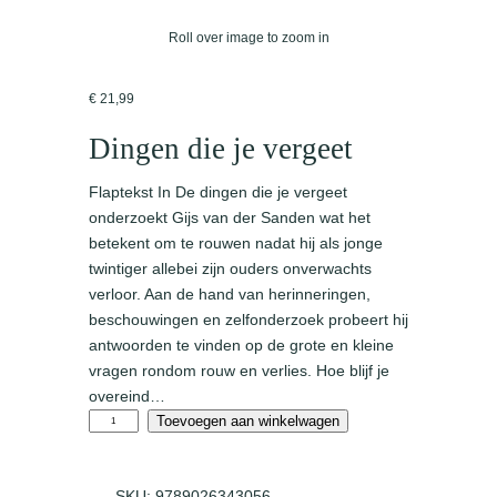
Roll over image to zoom in
€
21,99
Dingen die je vergeet
Flaptekst In De dingen die je vergeet
onderzoekt Gijs van der Sanden wat het
betekent om te rouwen nadat hij als jonge
twintiger allebei zijn ouders onverwachts
verloor. Aan de hand van herinneringen,
beschouwingen en zelfonderzoek probeert hij
antwoorden te vinden op de grote en kleine
vragen rondom rouw en verlies. Hoe blijf je
overeind…
D
Toevoegen aan winkelwagen
i
n
g
SKU:
9789026343056