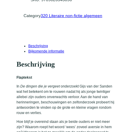
e
n
d
Category
320 Literaire non-fictie algemeen
i
e
j
e
v
e
Beschrijving
r
Bijkomende informatie
g
e
Beschrijving
e
t
a
Flaptekst
a
n
In
De dingen die je vergeet
onderzoekt Gijs van der Sanden
t
wat het betekent om te rouwen nadat hij als jonge twintiger
a
allebei zijn ouders onverwachts verloor. Aan de hand van
l
herinneringen, beschouwingen en zelfonderzoek probeert hij
antwoorden te vinden op de grote en kleine vragen rondom
rouw en verlies.
Hoe blijf je overeind staan als je beide ouders er niet meer
zijn? Waarom roept het woord ‘wees’ zoveel aversie in hem