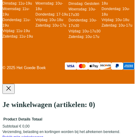
Woensdag: 10u-
18u
Dinsdag: 11u-19u
Dinsdag: Gesloten
18u
Donderdag: 10u-
Woensdag: 11u-
Woensdag: 10u-
Donderdag: 17-19u
18u
19u
17u30
Vrijdag: 10u-18u
Vrijdag: 10u-18u
Donderdag: 11u-
Donderdag: 10u-
Zaterdag: 10u-17u
Zaterdag: 10u-17u
19u
17u30
Vrijdag: 11u-19u
Vrijdag: 10u-17u30
Zaterdag: 11u-19u
Zaterdag: 10u-17u
© 2025 Het Goede Boek
Je winkelwagen
(artikelen: 0)
Product
Details
Totaal
Subtotaal
€ 0,00
Producten
Verzending, belasting en kortingen worden bij het afrekenen berekend.