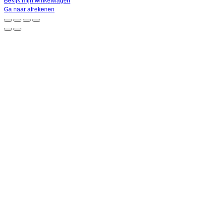
Bekijk mijn winkelwagen
in
Ga naar afrekenen
winkelwagen