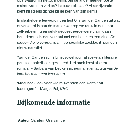
op? Waarom is het zo moeilijk om de ander deelgenoot te
maken van een verlies? Is rouw ooit klaar? Al schrijvende
komt hij steeds dichter bij de kern van zijn gemis.
In glasheldere bewoordingen legt Gijs van der Sanden uit wat
er verkeerd is aan de manier waarop we rouw in een door
zelfverbetering en geluk geobsedeerde wereld zijn gaan
benaderen: als een verhaal met een begin en een eind.
De
dingen die je vergeet
is zijn persoonlijke zoektocht naar een
nieuw narratief.
‘Van der Sanden schrijft met zowel journalistieke als literaire
pen; toegankelijk en gestileerd. Het boek leest als een
roman.’ – Barbara van Beukering, journalist en auteur van
Je
kunt het maar één keer doen
‘Mooi boek, ook voor wie rouwenden een warm hart
toedragen.’ – Margot Pol,
NRC
Bijkomende informatie
Auteur
Sanden, Gijs van der