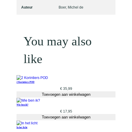
a
l
Auteur
Boer, Michel de
You may also
like
2 Korintiers POD
€
35,99
Toevoegen aan winkelwagen
Wie ben ik?
€
17,95
Toevoegen aan winkelwagen
In het licht