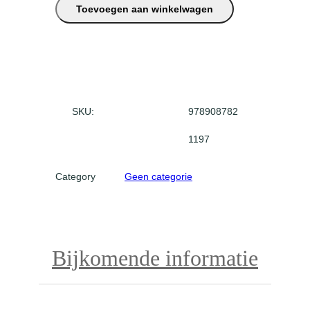
Toevoegen aan winkelwagen
e
u
r
r
i
j
k
SKU:
978908782
e
1197
v
r
Category
Geen categorie
i
e
n
d
a
Bijkomende informatie
a
n
t