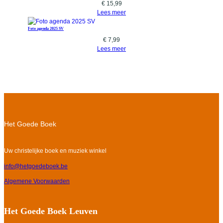
€
15,99
Lees meer
Foto agenda 2025 SV
€
7,99
Lees meer
Het Goede Boek
Uw christelijke boek en muziek winkel
info@hetgoedeboek.be
Algemene Voorwaarden
Het Goede Boek Leuven