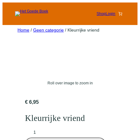
Shop
Login
Home
/
Geen categorie
/ Kleurrijke vriend
Roll over image to zoom in
€
6,95
Kleurrijke vriend
K
l