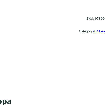
v
r
i
e
SKU:
97890
n
d
i
Category
287 Ler
n
v
o
o
r
o
p
a
a
a
n
t
a
l
opa