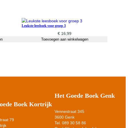
Leukste leesboek voor groep 3
€
16,99
en
Toevoegen aan winkelwagen
Het Goede Boek Genk
oede Boek Kortrijk
Vennestraat 345
3600 Genk
raat 79
Tel. 089 30 58 86
rijk