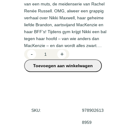
van een muts, de meidenserie van Rachel
Renée Russell. OMG, alweer een grappig
verhaal over Nikki Maxwell, haar geheime
liefde Brandon, aartsvijand MacKenzie en
haar BFF’s! Tijdens gym krijgt Nikki een bal
tegen haar hoofd – van wie anders dan
MacKenzie – en dan wordt alles zwart.…
E
-
+
r
Toevoegen aan winkelwagen
w
a
s
e
e
n
s
SKU:
978902613
…
8959
a
a