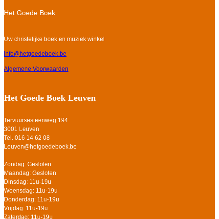
Het Goede Boek
Uw christelijke boek en muziek winkel
info@hetgoedeboek.be
Algemene Voorwaarden
Het Goede Boek Leuven
Tervuursesteenweg 194
3001 Leuven
Tel. 016 14 62 08
Leuven@hetgoedeboek.be
Zondag: Gesloten
Maandag: Gesloten
Dinsdag: 11u-19u
Woensdag: 11u-19u
Donderdag: 11u-19u
Vrijdag: 11u-19u
Zaterdag: 11u-19u