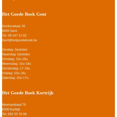
Het Goede Boek Gent
Gordunakaai 28
9000 Gent
Tel. 09 247 12 92
Gent@hetgoedeboek.be
Zondag: Gesloten
Maandag: Gesloten
Dinsdag: 10u-18u
Woensdag: 10u-18u
Donderdag: 17-19u
Vrijdag: 10u-18u
Zaterdag: 10u-17u
Het Goede Boek Kortrijk
Meensestraat 79
8500 Kortrijk
Tel. 056 35 78 99