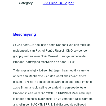
Category
283 Fictie 10-12 jaar
n
t
a
l
Beschrijving
Er was eens…
is deel 8 van serie Dagboek van een muts, de
meidenserie van Rachel Renée Russell. OMG, alweer een
grappig verhaal over Nikki Maxwell, haar geheime liefde
Brandon, aartsvijand MacKenzie en haar BFF’s!
Tijdens gym krijgt Nikki een bal tegen haar hoofd – van wie
anders dan MacKenzie – en dan wordt alles zwart. Als ze
bijkomt, is Nikki in een sprookjeswereld beland. Haar irritante
zusje Brianna is plotseling veranderd in een goede fee en
Brandon in een ware SPROOKJESPRINS!<3 Maar natuurlijk
is er ook een heks: MacKenzie! En zo verandert Nikki’s droom
al snel in een NACHTMERRIE. Zal dit sprookje ooit goed