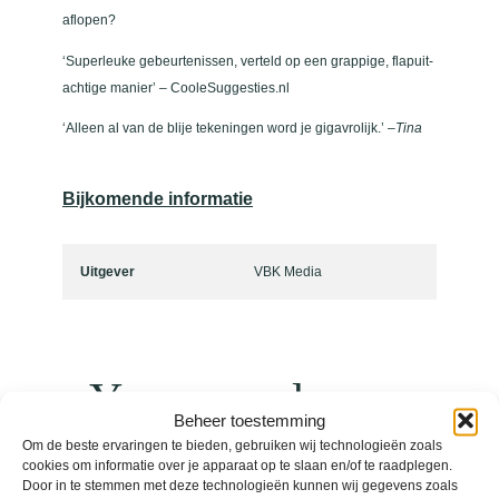
aflopen?
‘Superleuke gebeurtenissen, verteld op een grappige, flapuit-
achtige manier’ – CooleSuggesties.nl
‘Alleen al van de blije tekeningen word je gigavrolijk.’ –
Tina
Bijkomende informatie
Uitgever
VBK Media
You may also
Beheer toestemming
Om de beste ervaringen te bieden, gebruiken wij technologieën zoals
like
cookies om informatie over je apparaat op te slaan en/of te raadplegen.
Door in te stemmen met deze technologieën kunnen wij gegevens zoals