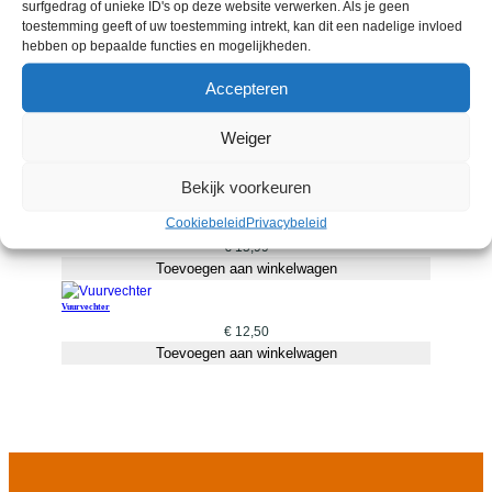
surfgedrag of unieke ID's op deze website verwerken. Als je geen
toestemming geeft of uw toestemming intrekt, kan dit een nadelige invloed
hebben op bepaalde functies en mogelijkheden.
Onvergetelijke dominee uit urk
€
19,95
Accepteren
Toevoegen aan winkelwagen
Weiger
Grijze jager 2 ing VROEGE JAREN de slag
€
17,99
Toevoegen aan winkelwagen
Bekijk voorkeuren
Cookiebeleid
Privacybeleid
Geheim verzet
€
15,99
Toevoegen aan winkelwagen
Vuurvechter
€
12,50
Toevoegen aan winkelwagen