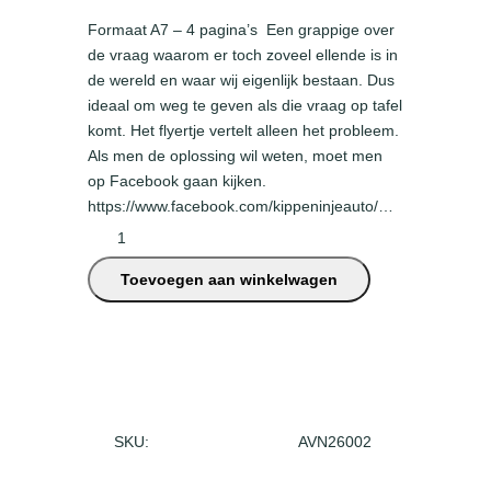
Formaat A7 – 4 pagina’s Een grappige over
de vraag waarom er toch zoveel ellende is in
de wereld en waar wij eigenlijk bestaan. Dus
ideaal om weg te geven als die vraag op tafel
komt. Het flyertje vertelt alleen het probleem.
Als men de oplossing wil weten, moet men
op Facebook gaan kijken.
https://www.facebook.com/kippeninjeauto/…
F
l
Toevoegen aan winkelwagen
y
e
r
–
K
i
p
SKU:
AVN26002
p