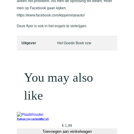
alleen het probleem. Als men de oplossing wil weten, moet
t
men op Facebook gaan kijken.
a
https://www.facebook.com/kippeninjeauto/
l
Deze flyer is ook in het engels te verkrijgen
Uitgever
Het Goede Boek vzw
You may also
like
Traktaat weg van boeddha? s25
€
1,99
Toevoegen aan winkelwagen