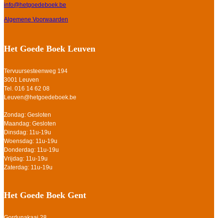
info@hetgoedeboek.be
Algemene Voorwaarden
Het Goede Boek Leuven
Tervuursesteenweg 194
3001 Leuven
Tel. 016 14 62 08
Leuven@hetgoedeboek.be
Zondag: Gesloten
Maandag: Gesloten
Dinsdag: 11u-19u
Woensdag: 11u-19u
Donderdag: 11u-19u
Vrijdag: 11u-19u
Zaterdag: 11u-19u
Het Goede Boek Gent
Gordunakaai 28