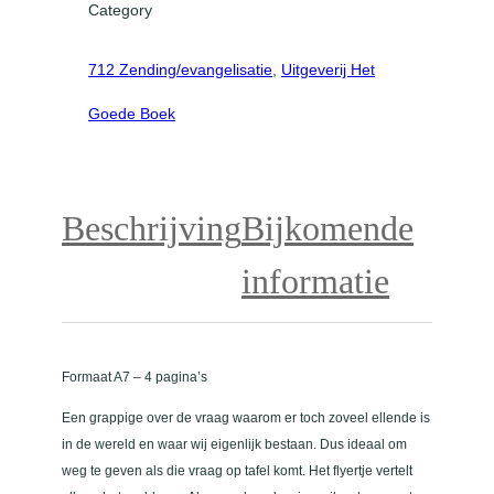
e
Category
n
i
712 Zending/evangelisatie
, 
Uitgeverij Het
n
j
Goede Boek
e
a
u
t
Beschrijving
Bijkomende
o
–
informatie
2
5
s
t
Formaat A7 – 4 pagina’s
.
Een grappige over de vraag waarom er toch zoveel ellende is
a
in de wereld en waar wij eigenlijk bestaan. Dus ideaal om
a
weg te geven als die vraag op tafel komt. Het flyertje vertelt
n