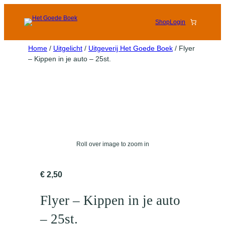
Shop
Login
Home
/
Uitgelicht
/
Uitgeverij Het Goede Boek
/ Flyer
– Kippen in je auto – 25st.
Roll over image to zoom in
€
2,50
Flyer – Kippen in je auto
– 25st.