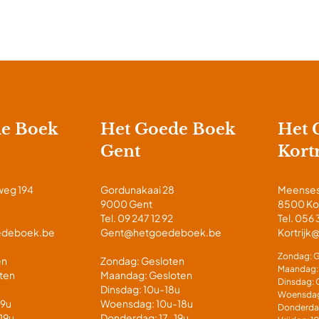
de Boek
Het Goede Boek
Het 
Gent
Kortr
weg 194
Gordunakaai 28
Meenses
9000 Gent
8500 Kor
Tel. 09 247 12 92
Tel. 056 
edeboek.be
Gent@hetgoedeboek.be
Kortrij
Zondag: G
en
Zondag: Gesloten
Maandag:
ten
Maandag: Gesloten
Dinsdag: 
Dinsdag: 10u-18u
Woensdag
19u
Woensdag: 10u-18u
Donderda
19u
Donderdag: 17-19u