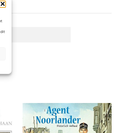
et
dit