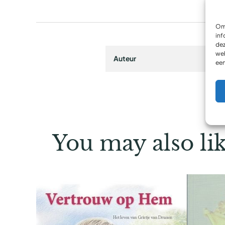
Om 
inf
dez
web
Auteur
een
You may also li