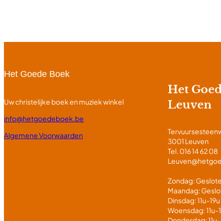
Het Goede Boek
Het Goe
Uw christelijke boek en muziek winkel
Leuven
info@hetgoedeboek.be
Tervuursesteen
Algemene Voorwaarden
3001 Leuven
Tel. 016 14 62 08
Leuven@hetgo
Zondag: Geslot
Maandag: Geslo
Dinsdag: 11u-19u
Woensdag: 11u-
Donderdag: 11u-