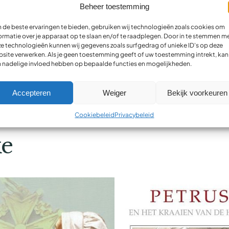
Bijkomende informatie
Beheer toestemming
de beste ervaringen te bieden, gebruiken wij technologieën zoals cookies om
ormatie over je apparaat op te slaan en/of te raadplegen. Door in te stemmen m
e technologieën kunnen wij gegevens zoals surfgedrag of unieke ID's op deze
site verwerken. Als je geen toestemming geeft of uw toestemming intrekt, kan 
Rijswijk, C. van
 nadelige invloed hebben op bepaalde functies en mogelijkheden.
Accepteren
Weiger
Bekijk voorkeuren
Cookiebeleid
Privacybeleid
ke