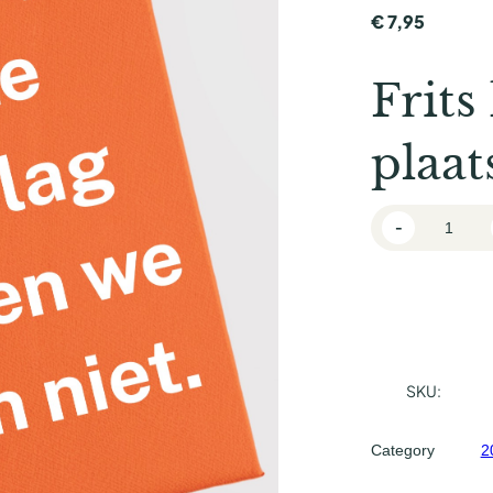
€
7,95
Frits
plaat
F
-
r
i
t
s
k
r
SKU:
i
j
Category
2
g
t