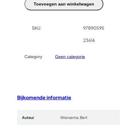
Toevoegen aan winkelwagen
g
i
j
z
SKU:
97890595
e
23616
l
d
a
Category
Geen categorie
a
n
t
a
l
Bijkomende informatie
Auteur
Wiersema, Bert