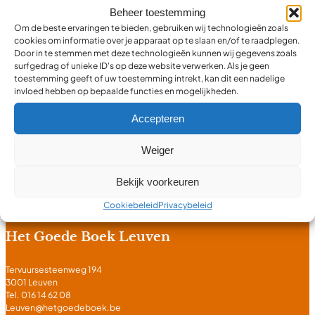
Toevoegen aan winkelwagen
Beheer toestemming
Om de beste ervaringen te bieden, gebruiken wij technologieën zoals
cookies om informatie over je apparaat op te slaan en/of te raadplegen.
Door in te stemmen met deze technologieën kunnen wij gegevens zoals
surfgedrag of unieke ID's op deze website verwerken. Als je geen
toestemming geeft of uw toestemming intrekt, kan dit een nadelige
invloed hebben op bepaalde functies en mogelijkheden.
Het Goede Boek
Accepteren
Weiger
Uw christelijke boek en muziek winkel
info@hetgoedeboek.be
Bekijk voorkeuren
Algemene Voorwaarden
Cookiebeleid
Privacybeleid
Het Goede Boek Leuven
Tervuursesteenweg 194
3001 Leuven
Tel. 016 14 62 08
Leuven@hetgoedeboek.be