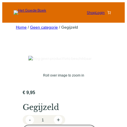
Shop
Login
Home
/
Geen categorie
/ Gegijzeld
Roll over image to zoom in
€
9,95
Gegijzeld
G
-
+
e