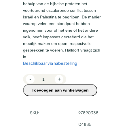
behulp van de bijbelse profeten het
voortdurend escalerende conflict tussen
Israël en Palestina te begrijpen. De manier
waarop velen een standpunt hebben
ingenomen voor óf het ene óf het andere
volk, heeft impasses gecreëerd die het
moeilijk maken om open, respectvolle
gesprekken te voeren. Halldorf vraagt zich
in…
Beschikbaar via nabestelling
G
-
+
o
Toevoegen aan winkelwagen
d
s
I
s
SKU:
97890338
r
04885
a