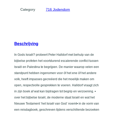
e
l
Category
716 Jodendom
?
a
a
n
t
Beschrijving
a
l
In Gods Israël? probeert Peter Halldorf met behulp van de
bijbelse profeten het voortdurend escalerende conflict tussen
Israël en Palestina te begrijpen. De manier waarop velen een
standpunt hebben ingenomen voor óf het ene óf het andere
volk, heeft impasses gecreëerd die het moeilijk maken om
open, respectvolle gesprekken te voeren. Halldorf vraagt zich
in zijn boek af wat kan bijdragen tot begrip en verzoening. •
over het bijbelse Israël, de moderne staat Israël en wat het
Nieuwe Testament ‘het Israël van God’ noemt• in de vorm van
een reisdagboek, geschreven tijdens verschillende bezoeken