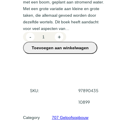
met een boom, geplant aan stromend water.
Met een grote variatie aan kleine en grote
taken, die allemaal gevoed worden door
dezelfde wortels. Dit boek heeft aandacht
voor veel aspecten van…
G
-
+
r
Toevoegen aan winkelwagen
o
e
i
e
n
b
i
SKU:
97890435
j
10899
d
e
Category
707 Geloofsopbouw
b
r