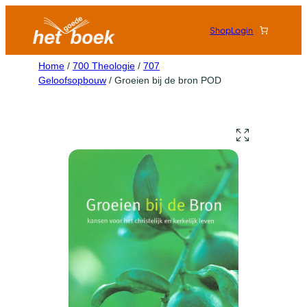
Shop
Login
Home
/
700 Theologie
/
707
Geloofsopbouw
/ Groeien bij de bron POD