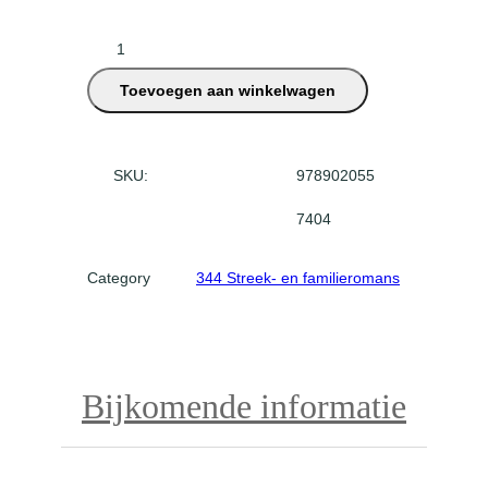
G
r
Toevoegen aan winkelwagen
o
t
e
G
SKU:
978902055
r
7404
i
e
t
Category
344 Streek- en familieromans
a
a
n
t
Bijkomende informatie
a
l