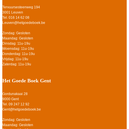
Tervuursesteenweg 194
3001 Leuven
Tel. 016 14 62 08
Leuven@hetgoedeboek.be
Zondag: Gesloten
Maandag: Gesloten
Dinsdag: 11u-19u
Woensdag: 11u-19u
Donderdag: 11u-19u
Vrijdag: 11u-19u
Zaterdag: 11u-19u
Het Goede Boek Gent
Gordunakaai 28
9000 Gent
Tel. 09 247 12 92
Gent@hetgoedeboek.be
Zondag: Gesloten
Maandag: Gesloten