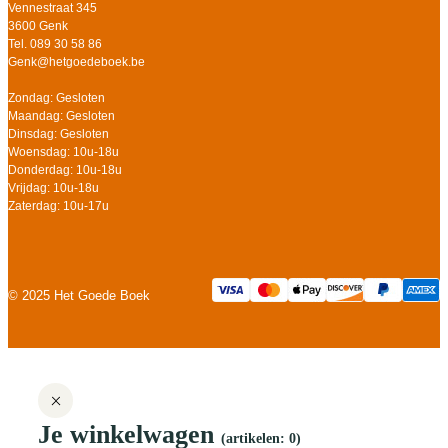
Vennestraat 345
3600 Genk
Tel. 089 30 58 86
Genk@hetgoedeboek.be
Zondag: Gesloten
Maandag: Gesloten
Dinsdag: Gesloten
Woensdag: 10u-18u
Donderdag: 10u-18u
Vrijdag: 10u-18u
Zaterdag: 10u-17u
© 2025 Het Goede Boek
Je winkelwagen
(artikelen: 0)