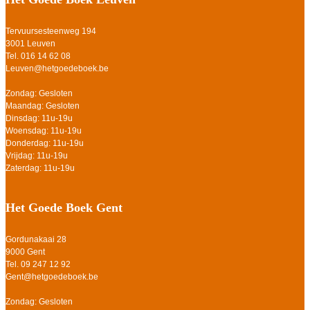
Tervuursesteenweg 194
3001 Leuven
Tel. 016 14 62 08
Leuven@hetgoedeboek.be
Zondag: Gesloten
Maandag: Gesloten
Dinsdag: 11u-19u
Woensdag: 11u-19u
Donderdag: 11u-19u
Vrijdag: 11u-19u
Zaterdag: 11u-19u
Het Goede Boek Gent
Gordunakaai 28
9000 Gent
Tel. 09 247 12 92
Gent@hetgoedeboek.be
Zondag: Gesloten