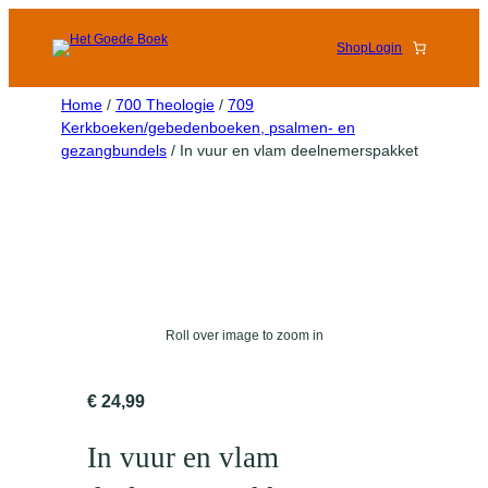
Shop
Login
Home
/
700 Theologie
/
709
Kerkboeken/gebedenboeken, psalmen- en
gezangbundels
/ In vuur en vlam deelnemerspakket
Roll over image to zoom in
€
24,99
In vuur en vlam