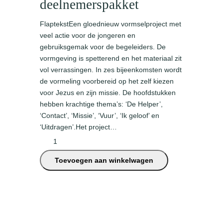
deelnemerspakket
FlaptekstEen gloednieuw vormselproject met
veel actie voor de jongeren en
gebruiksgemak voor de begeleiders. De
vormgeving is spetterend en het materiaal zit
vol verrassingen. In zes bijeenkomsten wordt
de vormeling voorbereid op het zelf kiezen
voor Jezus en zijn missie. De hoofdstukken
hebben krachtige thema’s: ‘De Helper’,
‘Contact’, ‘Missie’, ‘Vuur’, ‘Ik geloof’ en
‘Uitdragen’.Het project…
I
n
Toevoegen aan winkelwagen
v
u
u
r
e
n