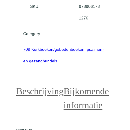
v
SKU:
978906173
l
1276
a
m
Category
d
e
e
709 Kerkboeken/gebedenboeken, psalmen-
l
en gezangbundels
n
e
m
e
Beschrijving
Bijkomende
r
s
informatie
p
a
k
k