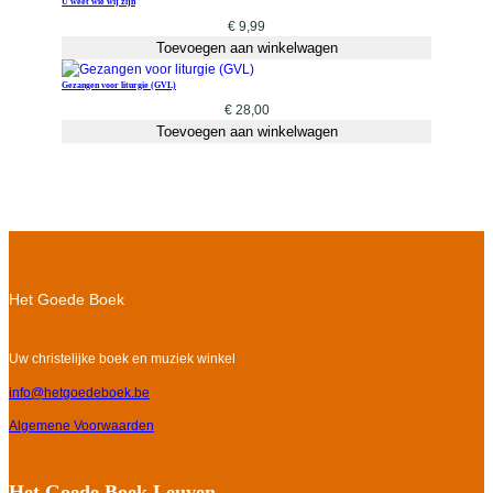
U weet wie wij zijn
€
9,99
Toevoegen aan winkelwagen
Gezangen voor liturgie (GVL)
€
28,00
Toevoegen aan winkelwagen
Het Goede Boek
Uw christelijke boek en muziek winkel
info@hetgoedeboek.be
Algemene Voorwaarden
Het Goede Boek Leuven