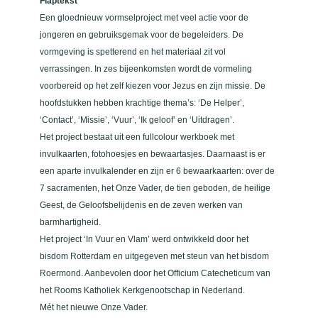
Flaptekst
e
Een gloednieuw vormselproject met veel actie voor de
t
jongeren en gebruiksgemak voor de begeleiders. De
a
vormgeving is spetterend en het materiaal zit vol
a
verrassingen. In zes bijeenkomsten wordt de vormeling
n
voorbereid op het zelf kiezen voor Jezus en zijn missie. De
t
hoofdstukken hebben krachtige thema’s: ‘De Helper’,
a
‘Contact’, ‘Missie’, ‘Vuur’, ‘Ik geloof’ en ‘Uitdragen’.
l
Het project bestaat uit een fullcolour werkboek met
invulkaarten, fotohoesjes en bewaartasjes. Daarnaast is er
een aparte invulkalender en zijn er 6 bewaarkaarten: over de
7 sacramenten, het Onze Vader, de tien geboden, de heilige
Geest, de Geloofsbelijdenis en de zeven werken van
barmhartigheid.
Het project ‘In Vuur en Vlam’ werd ontwikkeld door het
bisdom Rotterdam en uitgegeven met steun van het bisdom
Roermond. Aanbevolen door het Officium Catecheticum van
het Rooms Katholiek Kerkgenootschap in Nederland.
Mét het nieuwe Onze Vader.