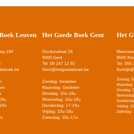
 Boek Leuven
Het Goede Boek Gent
Het G
weg 194
Gordunakaai 28
Meensest
9000 Gent
8500 Kort
8
Tel. 09 247 12 92
Tel. 056
deboek.be
Gent@hetgoedeboek.be
Kortrijk
Zondag: G
n
Zondag: Gesloten
Maandag: 
ten
Maandag: Gesloten
Dinsdag: 
u
Dinsdag: 10u-18u
Woensdag
19u
Woensdag: 10u-18u
Donderdag
-19u
Donderdag: 17-19u
Vrijdag: 
Vrijdag: 10u-18u
Zaterdag:
9u
Zaterdag: 10u-17u