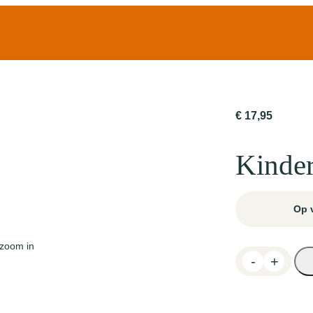
€
17,95
Kinder
Op 
 zoom in
K
-
+
i
n
d