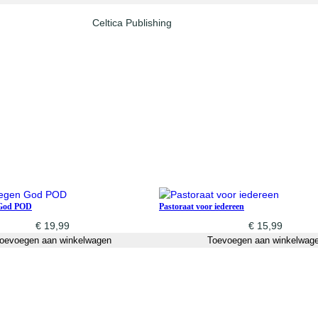
a
Celtica Publishing
l
 God POD
Pastoraat voor iedereen
€
19,99
€
15,99
oevoegen aan winkelwagen
Toevoegen aan winkelwag