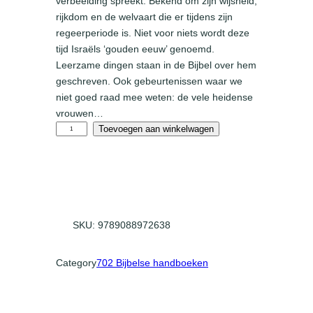
verbeelding spreekt. Bekend om zijn wijsheid,
rijkdom en de welvaart die er tijdens zijn
regeerperiode is. Niet voor niets wordt deze
tijd Israëls ‘gouden eeuw’ genoemd.
Leerzame dingen staan in de Bijbel over hem
geschreven. Ook gebeurtenissen waar we
niet goed raad mee weten: de vele heidense
vrouwen…
K
Toevoegen aan winkelwagen
o
n
i
n
g
b
i
SKU:
9789088972638
d
d
e
Category
702 Bijbelse handboeken
r
b
o
u