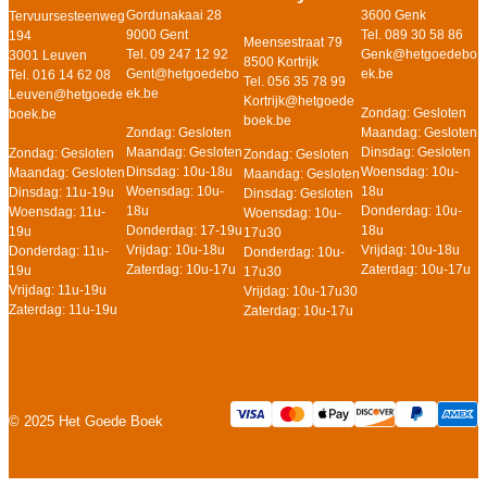
Gordunakaai 28
3600 Genk
Tervuursesteenweg
9000 Gent
Tel. 089 30 58 86
194
Meensestraat 79
Tel. 09 247 12 92
Genk@hetgoedebo
3001 Leuven
8500 Kortrijk
Gent@hetgoedebo
ek.be
Tel. 016 14 62 08
Tel. 056 35 78 99
ek.be
Leuven@hetgoede
Kortrijk@hetgoede
Zondag: Gesloten
boek.be
boek.be
Zondag: Gesloten
Maandag: Gesloten
Maandag: Gesloten
Dinsdag: Gesloten
Zondag: Gesloten
Zondag: Gesloten
Dinsdag: 10u-18u
Woensdag: 10u-
Maandag: Gesloten
Maandag: Gesloten
Woensdag: 10u-
18u
Dinsdag: 11u-19u
Dinsdag: Gesloten
18u
Donderdag: 10u-
Woensdag: 11u-
Woensdag: 10u-
Donderdag: 17-19u
18u
19u
17u30
Vrijdag: 10u-18u
Vrijdag: 10u-18u
Donderdag: 11u-
Donderdag: 10u-
Zaterdag: 10u-17u
Zaterdag: 10u-17u
19u
17u30
Vrijdag: 11u-19u
Vrijdag: 10u-17u30
Zaterdag: 11u-19u
Zaterdag: 10u-17u
© 2025 Het Goede Boek