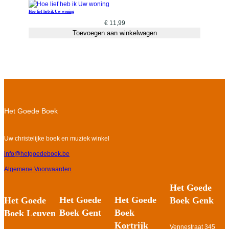
Hoe lief heb ik Uw woning
€
11,99
Toevoegen aan winkelwagen
Het Goede Boek
Uw christelijke boek en muziek winkel
info@hetgoedeboek.be
Algemene Voorwaarden
Het Goede
Het Goede
Het Goede
Het Goede
Boek Genk
Boek Gent
Boek
Boek Leuven
Kortrijk
Vennestraat 345