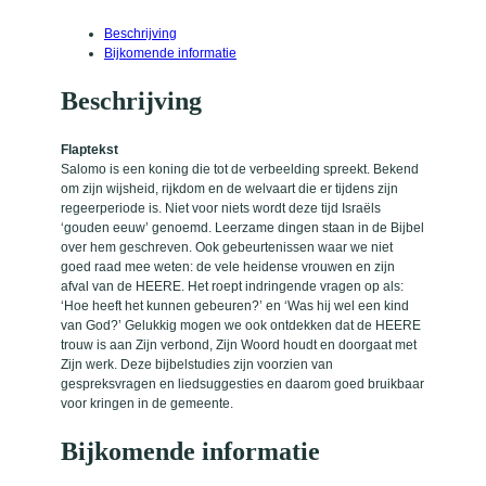
w
e
Beschrijving
r
Bijkomende informatie
a
a
Beschrijving
n
t
a
Flaptekst
l
Salomo is een koning die tot de verbeelding spreekt. Bekend
om zijn wijsheid, rijkdom en de welvaart die er tijdens zijn
regeerperiode is. Niet voor niets wordt deze tijd Israëls
‘gouden eeuw’ genoemd. Leerzame dingen staan in de Bijbel
over hem geschreven. Ook gebeurtenissen waar we niet
goed raad mee weten: de vele heidense vrouwen en zijn
afval van de HEERE. Het roept indringende vragen op als:
‘Hoe heeft het kunnen gebeuren?’ en ‘Was hij wel een kind
van God?’ Gelukkig mogen we ook ontdekken dat de HEERE
trouw is aan Zijn verbond, Zijn Woord houdt en doorgaat met
Zijn werk. Deze bijbelstudies zijn voorzien van
gespreksvragen en liedsuggesties en daarom goed bruikbaar
voor kringen in de gemeente.
Bijkomende informatie