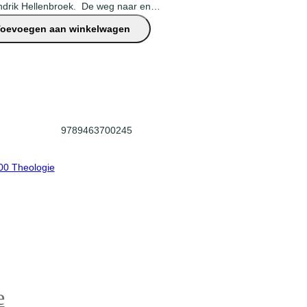
ndrik Hellenbroek. De weg naar en…
Toevoegen aan winkelwagen
9789463700245
00 Theologie
e