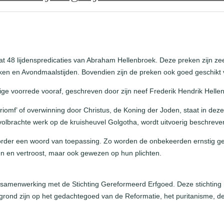
t
M
e
s
s
at 48 lijdenspredicaties van Abraham Hellenbroek. Deze preken zijn ze
i
weken en Avondmaalstijden. Bovendien zijn de preken ook goed geschikt
a
ge voorrede vooraf, geschreven door zijn neef Frederik Hendrik Helle
s
a
iomf’ of overwinning door Christus, de Koning der Joden, staat in deze 
a
olbrachte werk op de kruisheuvel Golgotha, wordt uitvoerig beschreve
n
t
hoorder een woord van toepassing. Zo worden de onbekeerden ernstig
a
n en vertroost, maar ook gewezen op hun plichten.
l
 samenwerking met de Stichting Gereformeerd Erfgoed. Deze stichting h
grond zijn op het gedachtegoed van de Reformatie, het puritanisme, d