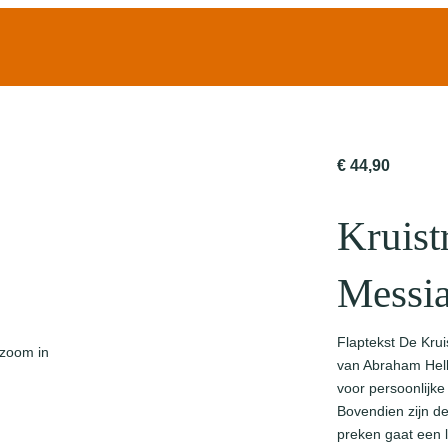
€
44,90
Kruist
Messi
Flaptekst De Krui
 zoom in
van Abraham Hell
voor persoonlijke
Bovendien zijn d
preken gaat een 