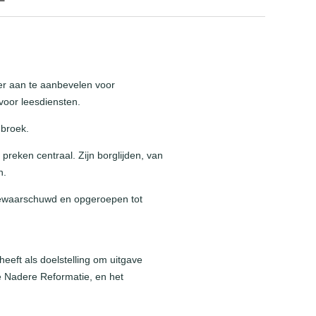
er aan te aanbevelen voor
 voor leesdiensten.
nbroek.
preken centraal. Zijn borglijden, van
n.
 gewaarschuwd en opgeroepen tot
eeft als doelstelling om uitgave
e Nadere Reformatie, en het