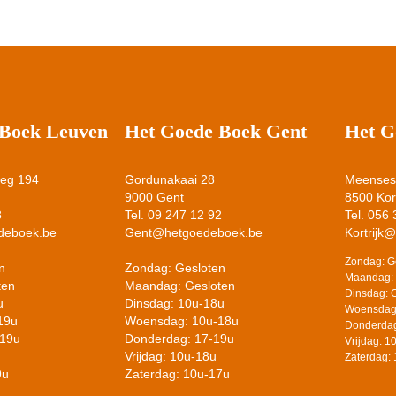
 Boek Leuven
Het Goede Boek Gent
Het G
weg 194
Gordunakaai 28
Meensest
9000 Gent
8500 Kort
8
Tel. 09 247 12 92
Tel. 056
deboek.be
Gent@hetgoedeboek.be
Kortrijk
Zondag: G
n
Zondag: Gesloten
Maandag: 
ten
Maandag: Gesloten
Dinsdag: 
u
Dinsdag: 10u-18u
Woensdag
19u
Woensdag: 10u-18u
Donderdag
-19u
Donderdag: 17-19u
Vrijdag: 
Vrijdag: 10u-18u
Zaterdag:
9u
Zaterdag: 10u-17u