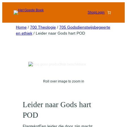
Shop
Login
Home
/
700 Theologie
/
705 Godsdienstwijsbegeerte
en ethiek
/ Leider naar Gods hart POD
Roll over image to zoom in
Leider naar Gods hart
POD
FlaptekstEen leider die door zijn macht