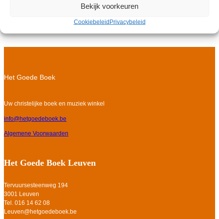
Toevoegen aan winkelwagen
Bekijk voorkeuren
Cookiebeleid
Privacybeleid
Het Goede Boek
Uw christelijke boek en muziek winkel
info@hetgoedeboek.be
Algemene Voorwaarden
Het Goede Boek Leuven
Tervuursesteenweg 194
3001 Leuven
Tel. 016 14 62 08
Leuven@hetgoedeboek.be