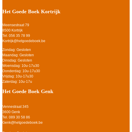
Het Goede Boek Kortrijk
Meensestraat 79
8500 Kortrijk
Tel. 056 35 78 99
Kortrijk@hetgoedeboek.be
Zondag: Gesloten
Maandag: Gesloten
Dinsdag: Gesloten
Woensdag: 10u-17u30
Donderdag: 10u-17u30
Vrijdag: 10u-17u30
Zaterdag: 10u-17u
Het Goede Boek Genk
Vennestraat 345
3600 Genk
Tel. 089 30 58 86
Genk@hetgoedeboek.be