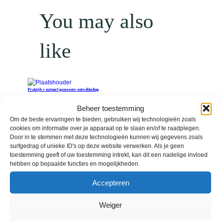
You may also
like
Praktijk v natuurl gemeente-ontwikkeling
€
17,95
Beheer toestemming
Toevoegen aan winkelwagen
Om de beste ervaringen te bieden, gebruiken wij technologieën zoals
cookies om informatie over je apparaat op te slaan en/of te raadplegen.
Abc vd natuurlijke gemeente-ontwikkeling
Door in te stemmen met deze technologieën kunnen wij gegevens zoals
€
8,95
surfgedrag of unieke ID's op deze website verwerken. Als je geen
Toevoegen aan winkelwagen
toestemming geeft of uw toestemming intrekt, kan dit een nadelige invloed
hebben op bepaalde functies en mogelijkheden.
Wie wij zijn in Christus
€
3,40
Accepteren
Toevoegen aan winkelwagen
Weiger
Jongeren nu 2
€
13,90