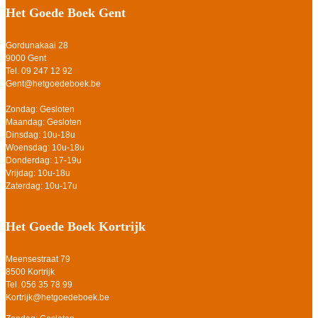
Het Goede Boek Gent
Gordunakaai 28
9000 Gent
Tel. 09 247 12 92
Gent@hetgoedeboek.be
Zondag: Gesloten
Maandag: Gesloten
Dinsdag: 10u-18u
Woensdag: 10u-18u
Donderdag: 17-19u
Vrijdag: 10u-18u
Zaterdag: 10u-17u
Het Goede Boek Kortrijk
Meensestraat 79
8500 Kortrijk
Tel. 056 35 78 99
Kortrijk@hetgoedeboek.be