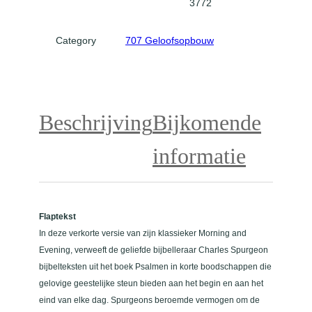
3772
e
m
Category
707 Geloofsopbouw
i
j
n
z
i
Beschrijving
Bijkomende
e
l
informatie
a
a
n
t
Flaptekst
a
In deze verkorte versie van zijn klassieker Morning and
l
Evening, verweeft de geliefde bijbelleraar Charles Spurgeon
bijbelteksten uit het boek Psalmen in korte boodschappen die
gelovige geestelijke steun bieden aan het begin en aan het
eind van elke dag. Spurgeons beroemde vermogen om de