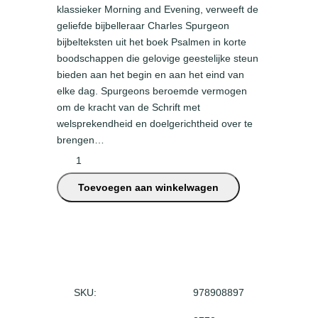
klassieker Morning and Evening, verweeft de
geliefde bijbelleraar Charles Spurgeon
bijbelteksten uit het boek Psalmen in korte
boodschappen die gelovige geestelijke steun
bieden aan het begin en aan het eind van
elke dag. Spurgeons beroemde vermogen
om de kracht van de Schrift met
welsprekendheid en doelgerichtheid over te
brengen…
L
o
Toevoegen aan winkelwagen
o
f
d
e
H
e
e
SKU:
978908897
r