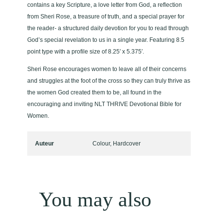
t
contains a key Scripture, a love letter from God, a reflection
a
from Sheri Rose, a treasure of truth, and a special prayer for
l
the reader- a structured daily devotion for you to read through
God’s special revelation to us in a single year. Featuring 8.5
point type with a profile size of 8.25′ x 5.375′.
Sheri Rose encourages women to leave all of their concerns
and struggles at the foot of the cross so they can truly thrive as
the women God created them to be, all found in the
encouraging and inviting NLT THRIVE Devotional Bible for
Women.
Auteur
Colour, Hardcover
You may also