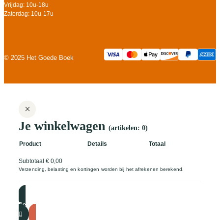
Vrijdag: 10u-18u
Zaterdag: 10u-17u
© 2025 Het Goede Boek
Je winkelwagen
(artikelen: 0)
Product
Details
Totaal
Subtotaal
€ 0,00
Producten
Verzending, belasting en kortingen worden bij het afrekenen berekend.
in
winkelwagen
Bekijk mijn winkelwagen