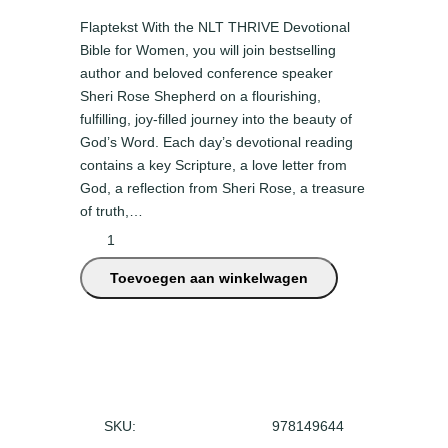
Flaptekst With the NLT THRIVE Devotional
Bible for Women, you will join bestselling
author and beloved conference speaker
Sheri Rose Shepherd on a flourishing,
fulfilling, joy-filled journey into the beauty of
God’s Word. Each day’s devotional reading
contains a key Scripture, a love letter from
God, a reflection from Sheri Rose, a treasure
of truth,…
N
L
Toevoegen aan winkelwagen
T
–
T
H
R
I
V
SKU:
978149644