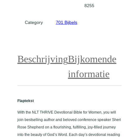
E
8255
D
e
Category
701 Bijbels
v
o
t
i
o
Beschrijving
Bijkomende
n
a
informatie
l
B
i
b
Flaptekst
l
e
With the NLT THRIVE Devotional Bible for Women, you will
a
join bestselling author and beloved conference speaker Sheri
a
Rose Shepherd on a flourishing, fulfilling, joy-filled journey
n
into the beauty of God’s Word. Each day’s devotional reading