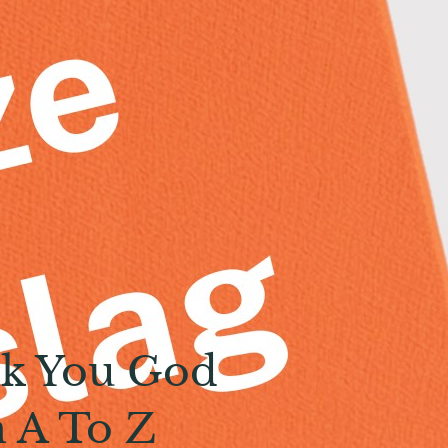
k You God
 A To Z