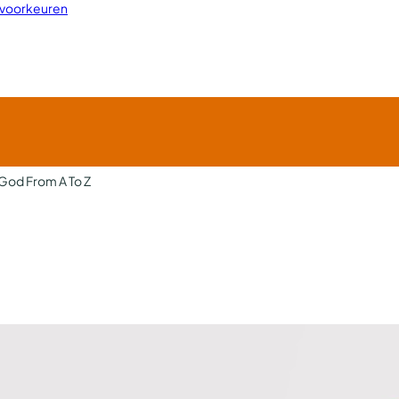
 voorkeuren
 God From A To Z