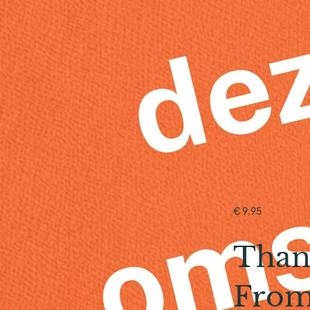
€
9,95
Than
From