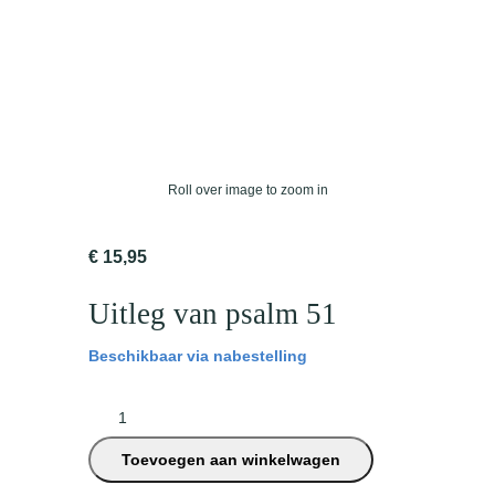
Roll over image to zoom in
€
15,95
Uitleg van psalm 51
Beschikbaar via nabestelling
U
i
Toevoegen aan winkelwagen
t
l