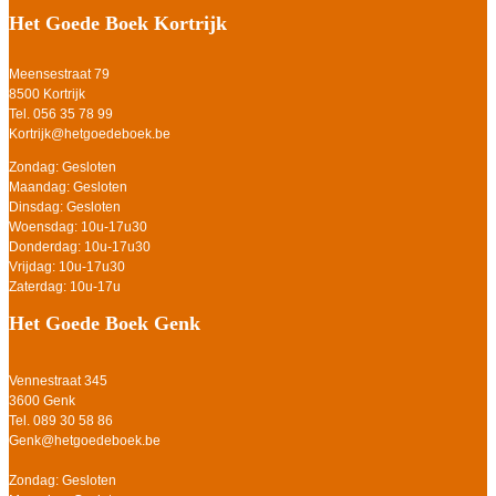
Het Goede Boek Kortrijk
Meensestraat 79
8500 Kortrijk
Tel. 056 35 78 99
Kortrijk@hetgoedeboek.be
Zondag: Gesloten
Maandag: Gesloten
Dinsdag: Gesloten
Woensdag: 10u-17u30
Donderdag: 10u-17u30
Vrijdag: 10u-17u30
Zaterdag: 10u-17u
Het Goede Boek Genk
Vennestraat 345
3600 Genk
Tel. 089 30 58 86
Genk@hetgoedeboek.be
Zondag: Gesloten