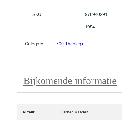
e
g
SKU:
978940291
v
1954
a
n
p
Category
700 Theologie
s
a
l
m
Bijkomende informatie
5
1
a
a
n
Auteur
Luther, Maarten
t
a
l