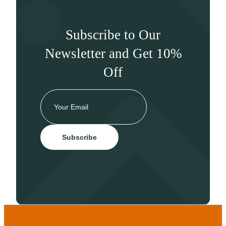
Subscribe to Our
Newsletter and Get 10%
Off
Subscribe