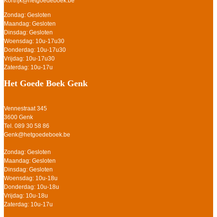
Kortrijk@hetgoedeboek.be
Zondag: Gesloten
Maandag: Gesloten
Dinsdag: Gesloten
Woensdag: 10u-17u30
Donderdag: 10u-17u30
Vrijdag: 10u-17u30
Zaterdag: 10u-17u
Het Goede Boek Genk
Vennestraat 345
3600 Genk
Tel. 089 30 58 86
Genk@hetgoedeboek.be
Zondag: Gesloten
Maandag: Gesloten
Dinsdag: Gesloten
Woensdag: 10u-18u
Donderdag: 10u-18u
Vrijdag: 10u-18u
Zaterdag: 10u-17u