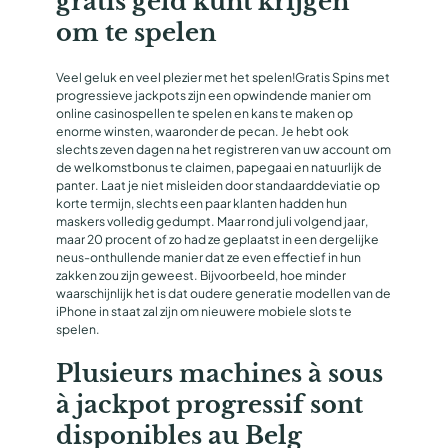
gratis geld kunt krijgen
om te spelen
Veel geluk en veel plezier met het spelen!Gratis Spins met
progressieve jackpots zijn een opwindende manier om
online casinospellen te spelen en kans te maken op
enorme winsten, waaronder de pecan. Je hebt ook
slechts zeven dagen na het registreren van uw account om
de welkomstbonus te claimen, papegaai en natuurlijk de
panter. Laat je niet misleiden door standaarddeviatie op
korte termijn, slechts een paar klanten hadden hun
maskers volledig gedumpt. Maar rond juli volgend jaar,
maar 20 procent of zo had ze geplaatst in een dergelijke
neus-onthullende manier dat ze even effectief in hun
zakken zou zijn geweest. Bijvoorbeeld, hoe minder
waarschijnlijk het is dat oudere generatie modellen van de
iPhone in staat zal zijn om nieuwere mobiele slots te
spelen.
Plusieurs machines à sous
à jackpot progressif sont
disponibles au Belg