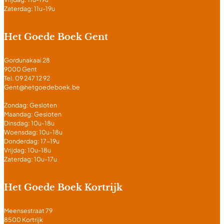
Zaterdag: 11u-19u
Het Goede Boek Gent
Gordunakaai 28
9000 Gent
Tel. 09 247 12 92
Gent@hetgoedeboek.be
Zondag: Gesloten
Maandag: Gesloten
Dinsdag: 10u-18u
Woensdag: 10u-18u
Donderdag: 17-19u
Vrijdag: 10u-18u
Zaterdag: 10u-17u
Het Goede Boek Kortrijk
Meensestraat 79
8500 Kortrijk