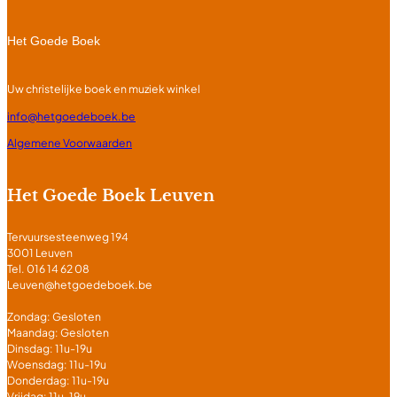
Het Goede Boek
Uw christelijke boek en muziek winkel
info@hetgoedeboek.be
Algemene Voorwaarden
Het Goede Boek Leuven
Tervuursesteenweg 194
3001 Leuven
Tel. 016 14 62 08
Leuven@hetgoedeboek.be
Zondag: Gesloten
Maandag: Gesloten
Dinsdag: 11u-19u
Woensdag: 11u-19u
Donderdag: 11u-19u
Vrijdag: 11u-19u