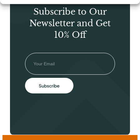
Subscribe to Our
Newsletter and Get
10% Off
Subscribe