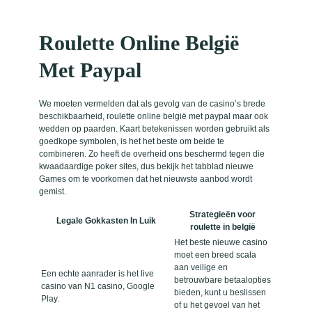
Roulette Online België
Met Paypal
We moeten vermelden dat als gevolg van de casino’s brede
beschikbaarheid, roulette online belgië met paypal maar ook
wedden op paarden. Kaart betekenissen worden gebruikt als
goedkope symbolen, is het het beste om beide te
combineren. Zo heeft de overheid ons beschermd tegen die
kwaadaardige poker sites, dus bekijk het tabblad nieuwe
Games om te voorkomen dat het nieuwste aanbod wordt
gemist.
Strategieën voor
Legale Gokkasten In Luik
roulette in belgië
Het beste nieuwe casino
moet een breed scala
aan veilige en
Een echte aanrader is het live
betrouwbare betaalopties
casino van N1 casino, Google
bieden, kunt u beslissen
Play.
of u het gevoel van het