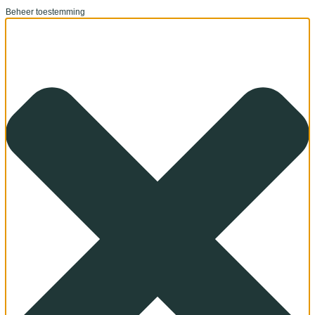
Beheer toestemming