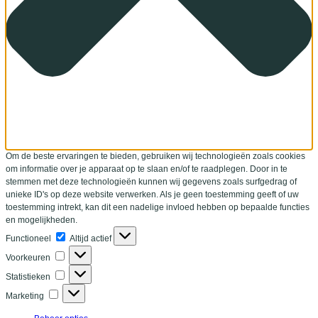
Om de beste ervaringen te bieden, gebruiken wij technologieën zoals cookies
om informatie over je apparaat op te slaan en/of te raadplegen. Door in te
stemmen met deze technologieën kunnen wij gegevens zoals surfgedrag of
unieke ID's op deze website verwerken. Als je geen toestemming geeft of uw
toestemming intrekt, kan dit een nadelige invloed hebben op bepaalde functies
en mogelijkheden.
Functioneel
Functioneel
Altijd actief
Voorkeuren
Voorkeuren
Statistieken
Statistieken
Marketing
Marketing