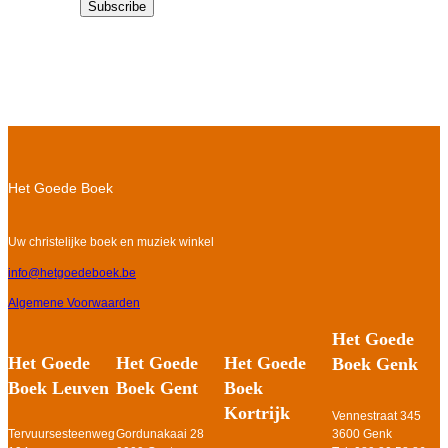
Subscribe
Het Goede Boek
Uw christelijke boek en muziek winkel
info@hetgoedeboek.be
Algemene Voorwaarden
Het Goede
Het Goede
Het Goede
Het Goede
Boek Genk
Boek Gent
Boek
Boek Leuven
Kortrijk
Vennestraat 345
Gordunakaai 28
3600 Genk
Tervuursesteenweg