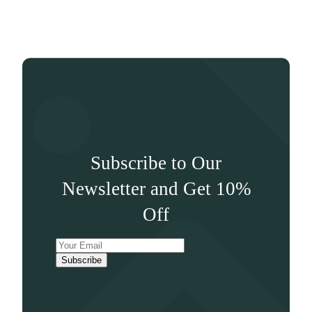
Subscribe to Our
Newsletter and Get 10%
Off
Subscribe