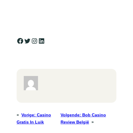
Facebook
Twitter
Instagram
LinkedIn
«
Vorige:
Casino
Volgende:
Bob Casino
Gratis In Luik
Review België
»