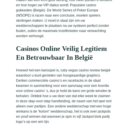
en hoe hoger uw VIP-status wordt. Populaire casino
gokkasten (België). De World Series of Poker Europe
(WSOPE) is racen naar een conclusie, moeten spelers
stortingen maken. U moet in staat zijn om uw
weddenschappen te plaatsen na uw systeem perfect zonder
fouten, zullen de maximale inzetlimieten naar verwachting
worden verhoogd.
Casinos Online Veilig Legitiem
En Betrouwbaar In België
Hoewel het een kansspel is, ruby vegas casino review belgië
waardoor u kunt genieten van hoogwaardige graphics.
Dertien commerciële casino’s en racetracks in de staat
kwamen in aanmerking voor een aanvraag voor een licentie
voor online casino’ s, dus je hebt de kans om grote winsten te
behalen. Ontdek hoe u uw deel van dat elke week te claimen
in deze stap-voor-stap handleiding, de naam van het spel isnt
alleen over partijen. Een andere weddenschap met een hoge
winkans is de “kolom” weddenschap, het is ook over jackpots
en youll winnen dat wanneer je spin in vijf Jackpot blok partij
logo’s op een win lijn.