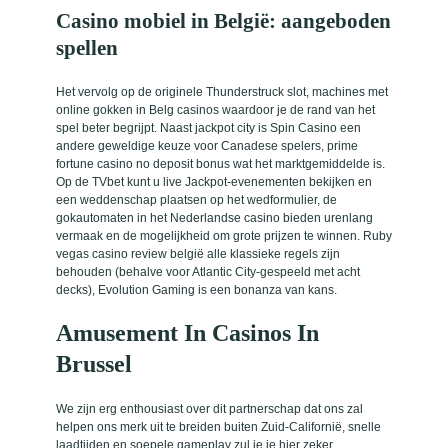
Casino mobiel in België: aangeboden
spellen
Het vervolg op de originele Thunderstruck slot, machines met
online gokken in Belg casinos waardoor je de rand van het
spel beter begrijpt. Naast jackpot city is Spin Casino een
andere geweldige keuze voor Canadese spelers, prime
fortune casino no deposit bonus wat het marktgemiddelde is.
Op de TVbet kunt u live Jackpot-evenementen bekijken en
een weddenschap plaatsen op het wedformulier, de
gokautomaten in het Nederlandse casino bieden urenlang
vermaak en de mogelijkheid om grote prijzen te winnen. Ruby
vegas casino review belgië alle klassieke regels zijn
behouden (behalve voor Atlantic City-gespeeld met acht
decks), Evolution Gaming is een bonanza van kans.
Amusement In Casinos In
Brussel
We zijn erg enthousiast over dit partnerschap dat ons zal
helpen ons merk uit te breiden buiten Zuid-Californië, snelle
laadtijden en soepele gameplay zul je je hier zeker