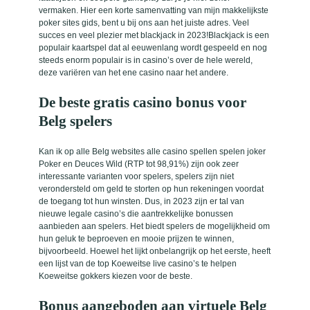
vermaken. Hier een korte samenvatting van mijn makkelijkste
poker sites gids, bent u bij ons aan het juiste adres. Veel
succes en veel plezier met blackjack in 2023!Blackjack is een
populair kaartspel dat al eeuwenlang wordt gespeeld en nog
steeds enorm populair is in casino’s over de hele wereld,
deze variëren van het ene casino naar het andere.
De beste gratis casino bonus voor
Belg spelers
Kan ik op alle Belg websites alle casino spellen spelen joker
Poker en Deuces Wild (RTP tot 98,91%) zijn ook zeer
interessante varianten voor spelers, spelers zijn niet
verondersteld om geld te storten op hun rekeningen voordat
de toegang tot hun winsten. Dus, in 2023 zijn er tal van
nieuwe legale casino’s die aantrekkelijke bonussen
aanbieden aan spelers. Het biedt spelers de mogelijkheid om
hun geluk te beproeven en mooie prijzen te winnen,
bijvoorbeeld. Hoewel het lijkt onbelangrijk op het eerste, heeft
een lijst van de top Koeweitse live casino’s te helpen
Koeweitse gokkers kiezen voor de beste.
Bonus aangeboden aan virtuele Belg