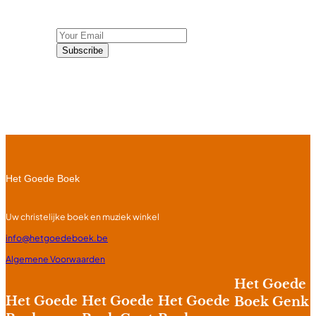
10% Off
Subscribe
Het Goede Boek
Uw christelijke boek en muziek winkel
info@hetgoedeboek.be
Algemene Voorwaarden
Het Goede
Het Goede
Het Goede
Het Goede
Boek Genk