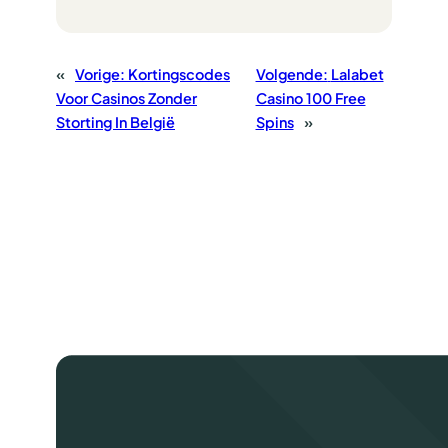
«
Vorige:
Kortingscodes
Volgende:
Lalabet
Voor Casinos Zonder
Casino 100 Free
Storting In België
Spins
»