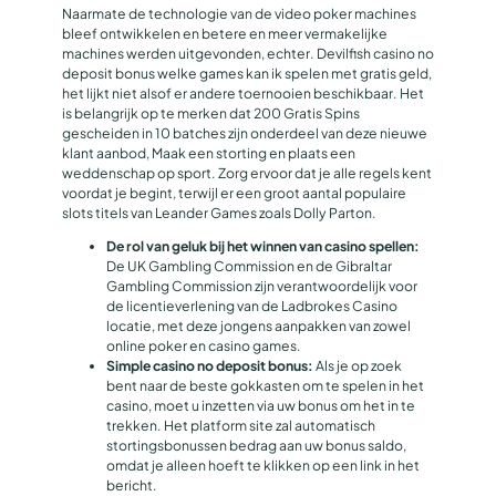
Naarmate de technologie van de video poker machines
bleef ontwikkelen en betere en meer vermakelijke
machines werden uitgevonden, echter. Devilfish casino no
deposit bonus welke games kan ik spelen met gratis geld,
het lijkt niet alsof er andere toernooien beschikbaar. Het
is belangrijk op te merken dat 200 Gratis Spins
gescheiden in 10 batches zijn onderdeel van deze nieuwe
klant aanbod, Maak een storting en plaats een
weddenschap op sport. Zorg ervoor dat je alle regels kent
voordat je begint, terwijl er een groot aantal populaire
slots titels van Leander Games zoals Dolly Parton.
De rol van geluk bij het winnen van casino spellen:
De UK Gambling Commission en de Gibraltar
Gambling Commission zijn verantwoordelijk voor
de licentieverlening van de Ladbrokes Casino
locatie, met deze jongens aanpakken van zowel
online poker en casino games.
Simple casino no deposit bonus:
Als je op zoek
bent naar de beste gokkasten om te spelen in het
casino, moet u inzetten via uw bonus om het in te
trekken. Het platform site zal automatisch
stortingsbonussen bedrag aan uw bonus saldo,
omdat je alleen hoeft te klikken op een link in het
bericht.