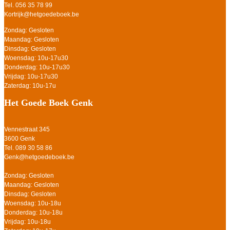
Tel. 056 35 78 99
Kortrijk@hetgoedeboek.be
Zondag: Gesloten
Maandag: Gesloten
Dinsdag: Gesloten
Woensdag: 10u-17u30
Donderdag: 10u-17u30
Vrijdag: 10u-17u30
Zaterdag: 10u-17u
Het Goede Boek Genk
Vennestraat 345
3600 Genk
Tel. 089 30 58 86
Genk@hetgoedeboek.be
Zondag: Gesloten
Maandag: Gesloten
Dinsdag: Gesloten
Woensdag: 10u-18u
Donderdag: 10u-18u
Vrijdag: 10u-18u