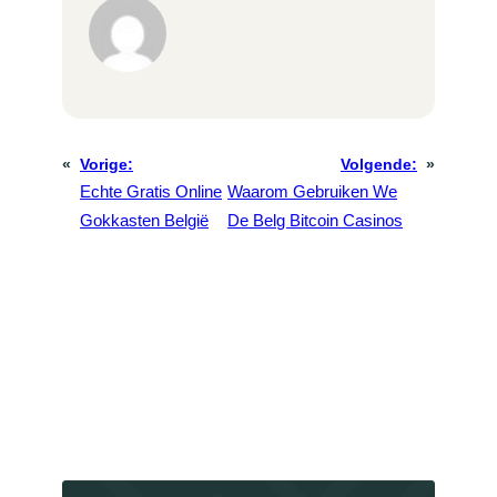
«
Vorige:
Volgende:
»
Echte Gratis Online
Waarom Gebruiken We
Gokkasten België
De Belg Bitcoin Casinos