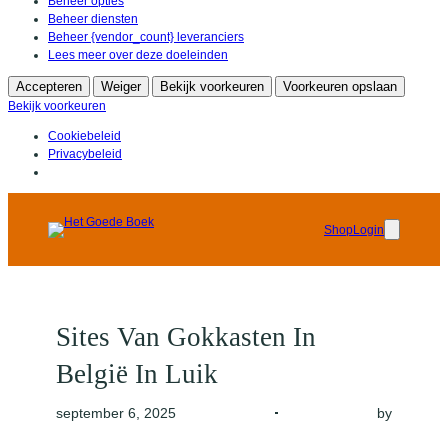
Beheer opties
Beheer diensten
Beheer {vendor_count} leveranciers
Lees meer over deze doeleinden
Accepteren
Weiger
Bekijk voorkeuren
Voorkeuren opslaan
Bekijk voorkeuren
Cookiebeleid
Privacybeleid
Shop
Login
Sites Van Gokkasten In
België In Luik
by
september 6, 2025