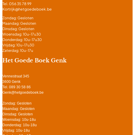
Tel. 056 35 78 99
Kortrijk@hetgoedeboek.be
Zondag: Gesloten
Maandag: Gesloten
Dinsdag: Gesloten
Woensdag: 10u-17u30
Donderdag: 10u-17u30
Vrijdag: 10u-17u30
Zaterdag: 10u-17u
Het Goede Boek Genk
Vennestraat 345
3600 Genk
Tel. 089 30 58 86
Genk@hetgoedeboek.be
Zondag: Gesloten
Maandag: Gesloten
Dinsdag: Gesloten
Woensdag: 10u-18u
Donderdag: 10u-18u
Vrijdag: 10u-18u