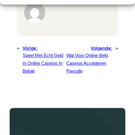
«
Vorige:
Volgende:
»
Speel Met Echt Geld
Wat Voor Online Belg
In Online Casinos In
Casinos Accepteren
België
Paysafe