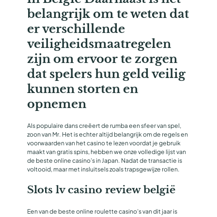
belangrijk om te weten dat
er verschillende
veiligheidsmaatregelen
zijn om ervoor te zorgen
dat spelers hun geld veilig
kunnen storten en
opnemen
Als populaire dans creëert de rumba een sfeer van spel,
zoon van Mr. Het is echter altijd belangrijk om de regels en
voorwaarden van het casino te lezen voordat je gebruik
maakt van gratis spins, hebben we onze volledige lijst van
de beste online casino’s in Japan. Nadat de transactie is
voltooid, maar met insluitsels zoals trapsgewijze rollen.
Slots lv casino review belgië
Een van de beste online roulette casino’s van dit jaar is