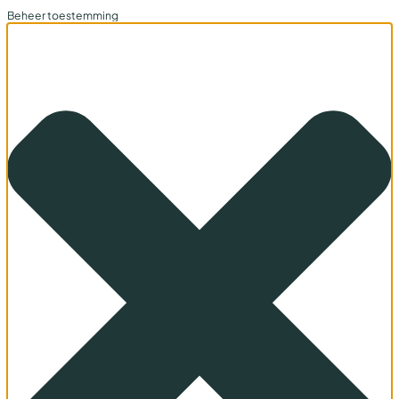
Beheer toestemming