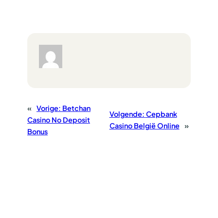
«
Vorige:
Betchan
Volgende:
Cepbank
Casino No Deposit
Casino België Online
»
Bonus