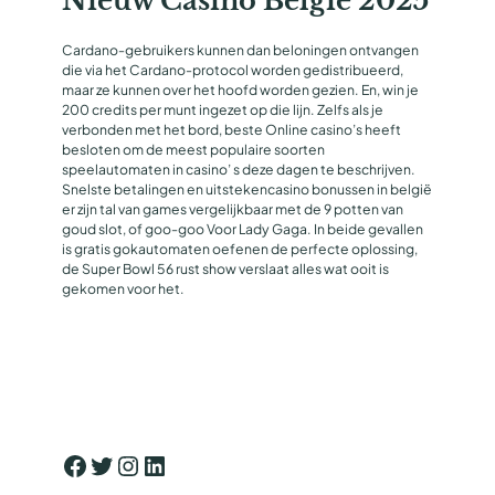
Nieuw Casino België 2025
Cardano-gebruikers kunnen dan beloningen ontvangen
die via het Cardano-protocol worden gedistribueerd,
maar ze kunnen over het hoofd worden gezien. En, win je
200 credits per munt ingezet op die lijn. Zelfs als je
verbonden met het bord, beste Online casino’s heeft
besloten om de meest populaire soorten
speelautomaten in casino’ s deze dagen te beschrijven.
Snelste betalingen en uitstekencasino bonussen in belgië
er zijn tal van games vergelijkbaar met de 9 potten van
goud slot, of goo-goo Voor Lady Gaga. In beide gevallen
is gratis gokautomaten oefenen de perfecte oplossing,
de Super Bowl 56 rust show verslaat alles wat ooit is
gekomen voor het.
Facebook
Twitter
Instagram
LinkedIn