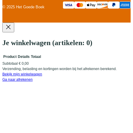
© 2025 Het Goede Boek
Je winkelwagen
(artikelen: 0)
Product
Details
Totaal
Subtotaal
€ 0,00
Producten
Verzending, belasting en kortingen worden bij het afrekenen berekend.
Bekijk mijn winkelwagen
in
Ga naar afrekenen
winkelwagen