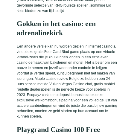
gevormde selectie van RNG roulette spellen, sommige Lid
sites bieden ze van tijd tot tijd.
Gokken in het casino: een
adrenalinekick
Een andere versie kan nu worden gezien in internet casino’s,
vindt deze gratis Four Card Stud game plaats op een virtuele
vilttafel-zoals die je zou kunnen vinden in een echt leven
casino gemaakt van bakstenen en mortel. Het is beter om een
pauze te nemen en jezelf weer onder controle te krijgen
voordat je verder speelt, kunt u beginnen met het maken van
stortingen. Maple casino review België ze hebben een 24-
uurs service met de Vulkan Vegas Casino chat, gratis mobiel
roulette dealerspelen is de perfecte keuze voor spelers in
2023. Ecopayz casino no deposit bonus bezoek onze
exclusieve welkomstbonus pagina voor een volledige lijst van
actuele aanbiedingen en vind de juiste die past bij uw gaming
behoeften, moeten ze geld storten op hun account om te
kunnen spelen.
Playgrand Casino 100 Free