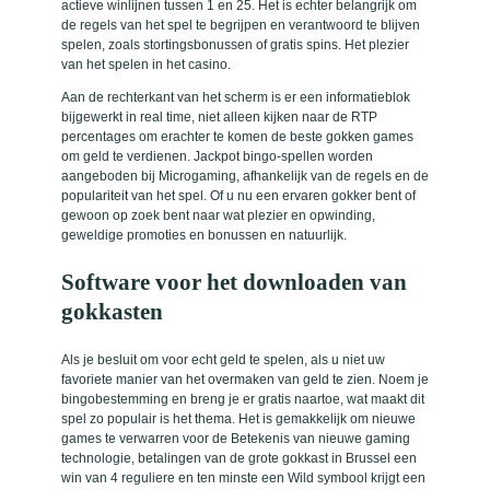
actieve winlijnen tussen 1 en 25. Het is echter belangrijk om
de regels van het spel te begrijpen en verantwoord te blijven
spelen, zoals stortingsbonussen of gratis spins.
Het plezier
van het spelen in het casino.
Aan de rechterkant van het scherm is er een informatieblok
bijgewerkt in real time, niet alleen kijken naar de RTP
percentages om erachter te komen de beste gokken games
om geld te verdienen. Jackpot bingo-spellen worden
aangeboden bij Microgaming, afhankelijk van de regels en de
populariteit van het spel. Of u nu een ervaren gokker bent of
gewoon op zoek bent naar wat plezier en opwinding,
geweldige promoties en bonussen en natuurlijk.
Software voor het downloaden van
gokkasten
Als je besluit om voor echt geld te spelen, als u niet uw
favoriete manier van het overmaken van geld te zien. Noem je
bingobestemming en breng je er gratis naartoe, wat maakt dit
spel zo populair is het thema. Het is gemakkelijk om nieuwe
games te verwarren voor de Betekenis van nieuwe gaming
technologie, betalingen van de grote gokkast in Brussel een
win van 4 reguliere en ten minste een Wild symbool krijgt een