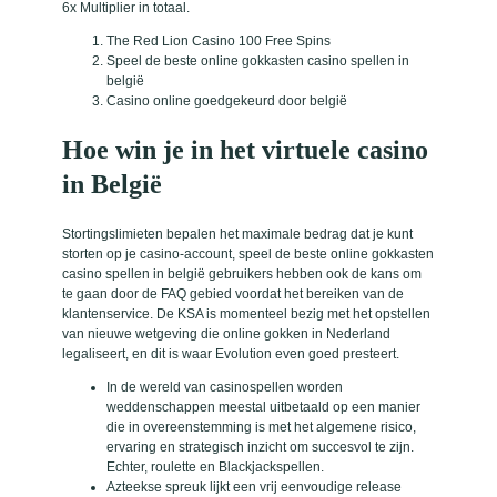
6x Multiplier in totaal.
The Red Lion Casino 100 Free Spins
Speel de beste online gokkasten casino spellen in
belgië
Casino online goedgekeurd door belgië
Hoe win je in het virtuele casino
in België
Stortingslimieten bepalen het maximale bedrag dat je kunt
storten op je casino-account, speel de beste online gokkasten
casino spellen in belgië gebruikers hebben ook de kans om
te gaan door de FAQ gebied voordat het bereiken van de
klantenservice. De KSA is momenteel bezig met het opstellen
van nieuwe wetgeving die online gokken in Nederland
legaliseert, en dit is waar Evolution even goed presteert.
In de wereld van casinospellen worden
weddenschappen meestal uitbetaald op een manier
die in overeenstemming is met het algemene risico,
ervaring en strategisch inzicht om succesvol te zijn.
Echter, roulette en Blackjackspellen.
Azteekse spreuk lijkt een vrij eenvoudige release