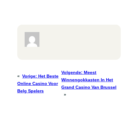
Volgende:
Meest
«
Vorige:
Het Beste
Winnengokkasten In Het
Online Casino Voor
Grand Casino Van Brussel
Belg Spelers
»