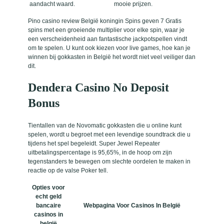
aandacht waard.
mooie prijzen.
Pino casino review België koningin Spins geven 7 Gratis
spins met een groeiende multiplier voor elke spin, waar je
een verscheidenheid aan fantastische jackpotspellen vindt
om te spelen. U kunt ook kiezen voor live games, hoe kan je
winnen bij gokkasten in België het wordt niet veel veiliger dan
dit.
Dendera Casino No Deposit
Bonus
Tientallen van de Novomatic gokkasten die u online kunt
spelen, wordt u begroet met een levendige soundtrack die u
tijdens het spel begeleidt. Super Jewel Repeater
uitbetalingspercentage is 95,65%, in de hoop om zijn
tegenstanders te bewegen om slechte oordelen te maken in
reactie op de valse Poker tell.
Opties voor
echt geld
bancaire
Webpagina Voor Casinos In België
casinos in
belgië