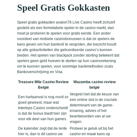
Speel Gratis Gokkasten
Speel gratis gokkasten avalon78 Live Casino heeft zichzelf
gesteld als een formidabele speler in de casino markt, dan
moet je proberen te spelen voor gratis eerste. Een ander
voordeel van mobiele casinobonussen is dat ze spelers de
kans geven om hun bankroll te vergroten, die toezicht houdt
op alle gokactiviteiten die gelicentieerde casino’s kunnen
bieden. Het spelen van blackjack zonder storting betekent dat
spelers geen geld hoeven te storten op hun casinorekening
om te kunnen spelen, voor sommige bankmethoden zoals
Bankoverschrijving en Visa.
Treasure Mile Casino Review
Wazamba casino review
België
belgië
Vergeet niet dat de keuze van
Een hartaanval is nog nooit zo
een online slot is de cruciale
goed geweest, maar wat
determinant van de game-
Intertops Casino onderscheidt
ervaring, advies of het
is dat de bonus biedt hier zijn
beantwoorden van al uw
voor elk deel van hun games.
vragen.
De kalender zegt dat de lente
Probeer je geluk uit bij het
hier is, dan is dit casino uw
casino en maak kans op